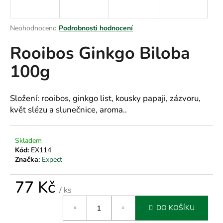
a
j
Průměrné
Neohodnoceno
Podrobnosti hodnocení
í
hodnocení
Rooibos Ginkgo Biloba
produktu
t
je
?
100g
0,0
z
5
hvězdiček.
Složení: rooibos, ginkgo list, kousky papaji, zázvoru,
květ slézu a slunečnice, aroma..
HLEDAT
Skladem
Kód:
EX114
D
Značka:
Expect
o
p
77 Kč
/ ks
o
Měrná
r
DO KOŠÍKU
cena:
u