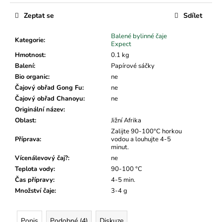
č
u
Zeptat se
Sdílet
j
e
Balené bylinné čaje
Kategorie
:
m
Expect
e
Hmotnost
:
0.1 kg
Balení
:
Papírové sáčky
Bio organic
:
ne
Čajový obřad Gong Fu
:
ne
Čajový obřad Chanoyu
:
ne
Originální název
:
Oblast
:
Jižní Afrika
Zalijte 90-100°C horkou
Příprava
:
vodou a louhujte 4-5
minut.
Vícenálevový čaj?
:
ne
Teplota vody
:
90-100 °C
Čas přípravy
:
4-5 min.
Množství čaje
:
3-4 g
Popis
Podobné (4)
Diskuze