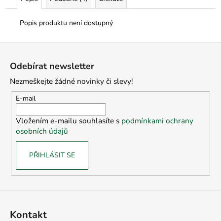
Popis produktu není dostupný
Z
á
Odebírat newsletter
p
Nezmeškejte žádné novinky či slevy!
a
t
E-mail
í
Vložením e-mailu souhlasíte s
podmínkami ochrany
osobních údajů
PŘIHLÁSIT SE
Kontakt