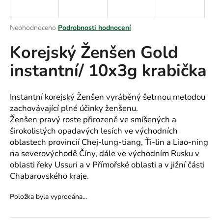
a
j
Průměrné
Neohodnoceno
Podrobnosti hodnocení
í
hodnocení
Korejský Ženšen Gold
produktu
t
je
?
instantní/ 10x3g krabička
0,0
z
5
hvězdiček.
Instantní korejský Ženšen vyráběný šetrnou metodou
zachovávající plné účinky ženšenu.
HLEDAT
Ženšen pravý roste přirozeně ve smíšených a
širokolistých opadavých lesích ve východních
oblastech provincií Chej-lung-ťiang, Ťi-lin a Liao-ning
na severovýchodě Číny, dále ve východním Rusku v
D
oblasti řeky Ussuri a v Přímořské oblasti a v jižní části
o
Chabarovského kraje.
p
o
Položka byla vyprodána…
r
u