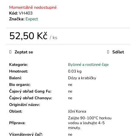
č
u
Momentálně nedostupné
j
Kód:
VH403
Značka:
Expect
e
m
52,50 Kč
e
/ ks
Měrná
cena:
Zeptat se
Sdílet
Kategorie
:
Bylinné a rostlinné čaje
Hmotnost
:
0.03 kg
Balení
:
Dózy a krabičky
Bio organic
:
ne
Čajový obřad Gong Fu
:
ne
Čajový obřad Chanoyu
:
ne
Originální název
:
Oblast
:
Jižní Korea
Zalijte 90-100°C horkou
Příprava
:
vodou a louhujte 4-5
minuty.
Vícenálevový čaj?
:
ne