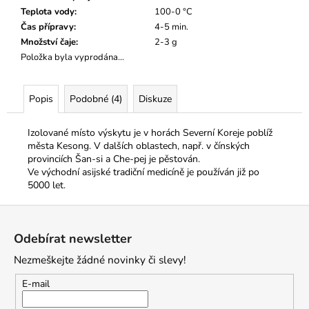
Teplota vody
:
100-0 °C
Čas přípravy
:
4-5 min.
Množství čaje
:
2-3 g
Položka byla vyprodána…
Popis
Podobné (4)
Diskuze
Izolované místo výskytu je v horách Severní Koreje poblíž
města Kesong. V dalších oblastech, např. v čínských
provinciích Šan-si a Che-pej je pěstován.
Ve východní asijské tradiční medicíně je používán již po
5000 let.
Z
á
Odebírat newsletter
p
Nezmeškejte žádné novinky či slevy!
a
t
E-mail
í