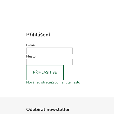
Přihlášení
E-mail
Heslo
PŘIHLÁSIT SE
Nová registrace
Zapomenuté heslo
Z
á
Odebírat newsletter
p