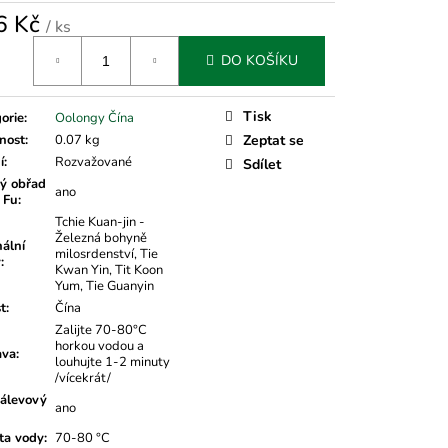
6 Kč
/ ks
á
DO KOŠÍKU
Tisk
orie
:
Oolongy Čína
nost
:
0.07 kg
Zeptat se
í
:
Rozvažované
Sdílet
ý obřad
ano
 Fu
:
Tchie Kuan-jin -
Železná bohyně
nální
milosrdenství, Tie
v
:
Kwan Yin, Tit Koon
Yum, Tie Guanyin
t
:
Čína
Zalijte 70-80°C
horkou vodou a
ava
:
louhujte 1-2 minuty
/vícekrát/
álevový
ano
ta vody
:
70-80 °C