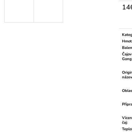
14
Měrn
cena:
Kateg
Hmot
Balen
Čajov
Gong
Origi
náze
Oblas
Přípr
Vícen
čaj
:
Teplo