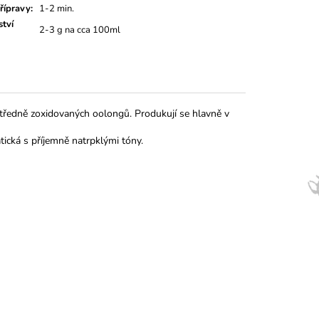
řípravy
:
1-2 min.
tví
2-3 g na cca 100ml
 středně zoxidovaných oolongů. Produkují se hlavně v
tická s příjemně natrpklými tóny.