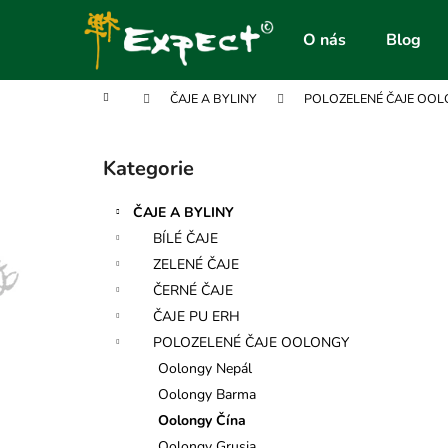
K
Přejít
na
o
O nás
Blog
obsah
Zpět
Zpět
š
do
do
í
Domů
ČAJE A BYLINY
POLOZELENÉ ČAJE OO
obchodu
obchodu
k
P
o
Kategorie
Přeskočit
s
kategorie
t
ČAJE A BYLINY
r
BÍLÉ ČAJE
a
ZELENÉ ČAJE
n
ČERNÉ ČAJE
n
ČAJE PU ERH
í
POLOZELENÉ ČAJE OOLONGY
p
Oolongy Nepál
a
Oolongy Barma
n
Oolongy Čína
e
Oolongy Grusia