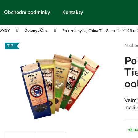
Obchodní podmínky
Kontakty
LONGY
Oolongy Čína
Polozelený čaj China Tie Guan Yin K103 o
Co potřebujete najít?
Průmě
Neoho
TIP
hodnoc
Po
produk
HLEDAT
je
Ti
0,0
z
oo
5
Doporučujeme
hvězdič
Velmi
mezi 
Skla