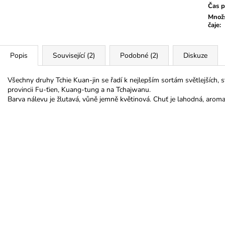
Čas p
Množs
čaje
:
Popis
Související (2)
Podobné (2)
Diskuze
Všechny druhy Tchie Kuan-jin se řadí k nejlepším sortám světlejších,
provincii Fu-ťien, Kuang-tung a na Tchajwanu.
Barva nálevu je žlutavá, vůně jemně květinová. Chuť je lahodná, aroma