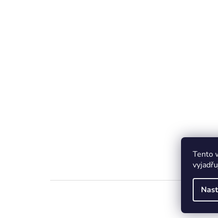
Tento 
vyjadřu
Nast