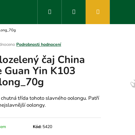
Hledat
Přihlášení
Nákupní
olong_70g
košík
rné
dnoceno
Podrobnosti hodnocení
ení
lozelený čaj China
tu
e Guan Yin K103
long_70g
ek.
 chutná třída tohoto slavného oolongu. Patří
nejslavnější oolongy.
dem
Kód:
5420