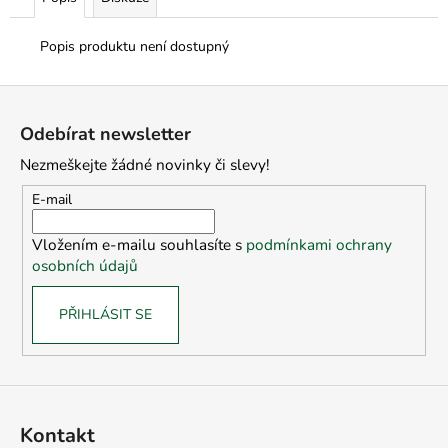
Popis produktu není dostupný
Z
á
Odebírat newsletter
p
Nezmeškejte žádné novinky či slevy!
a
t
E-mail
í
Vložením e-mailu souhlasíte s
podmínkami ochrany
osobních údajů
PŘIHLÁSIT SE
Kontakt