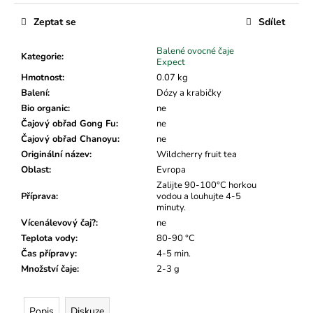
č
u
Zeptat se
Sdílet
j
e
Balené ovocné čaje
Kategorie
:
m
Expect
e
Hmotnost
:
0.07 kg
Balení
:
Dózy a krabičky
Bio organic
:
ne
Čajový obřad Gong Fu
:
ne
Čajový obřad Chanoyu
:
ne
Originální název
:
Wildcherry fruit tea
Oblast
:
Evropa
Zalijte 90-100°C horkou
Příprava
:
vodou a louhujte 4-5
minuty.
Vícenálevový čaj?
:
ne
Teplota vody
:
80-90 °C
Čas přípravy
:
4-5 min.
Množství čaje
:
2-3 g
Popis
Diskuze