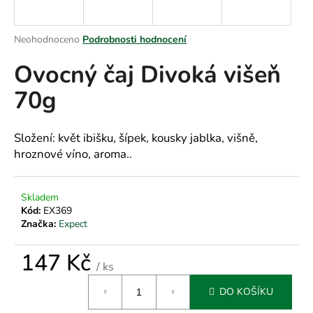
a
j
Průměrné
Neohodnoceno
Podrobnosti hodnocení
í
hodnocení
Ovocný čaj Divoká višeň
produktu
t
je
?
70g
0,0
z
5
hvězdiček.
Složení: květ ibišku, šípek, kousky jablka, višně,
hroznové víno, aroma..
HLEDAT
Skladem
Kód:
EX369
D
Značka:
Expect
o
p
147 Kč
/ ks
o
Měrná
r
DO KOŠÍKU
cena:
u