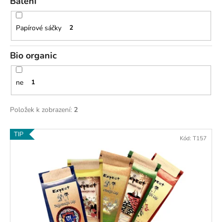
č
Balení
u
j
Papírové sáčky
2
e
m
e
Bio organic
ne
1
Položek k zobrazení:
2
V
TIP
Kód:
T157
ý
p
i
s
p
r