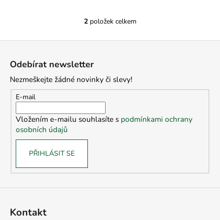
2
položek celkem
O
v
Z
l
á
á
Odebírat newsletter
d
p
a
Nezmeškejte žádné novinky či slevy!
a
c
t
E-mail
í
í
p
Vložením e-mailu souhlasíte s
podmínkami ochrany
r
osobních údajů
v
k
PŘIHLÁSIT SE
y
v
ý
p
i
s
Kontakt