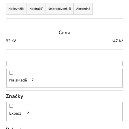
Ř
a
a
Nejlevnější
Nejdražší
Nejprodávanější
Abecedně
j
z
í
e
t
n
Cena
?
í
83
Kč
147
Kč
p
r
o
HLEDAT
d
u
Na skladě
2
k
t
D
Značky
o
ů
p
o
Expect
2
r
u