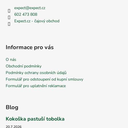
u
expect
@
expect.cz
602 473 808
Expect.cz - čajový obchod
Informace pro vás
O nás
Obchodní podmínky
Podmínky ochrany osobních údajů
Formulář pro odstoupení od kupní smlouvy
Formulář pro uplatnění reklamace
Blog
Kokoška pastuší tobolka
20.7.2026