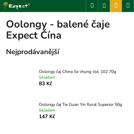
K
Přejít
Hledat
Nákup
M
Přihlášení
na
o
obsah
Zpět
Zpět
košík
š
Oolongy - balené čaje
í
C
Expect Čína
k
o
p
Nejprodávanější
o
t
ř
Oolongy čaj China Se chung std. 102 70g
Skladem
e
83 Kč
b
u
j
Oolongy čaj Tie Guan Yin floral Superior 50g
e
Skladem
147 Kč
t
e
n