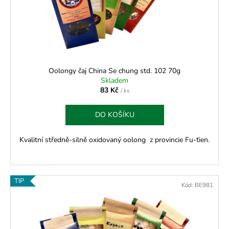
o
d
u
k
t
ů
Oolongy čaj China Se chung std. 102 70g
Skladem
83 Kč
/ ks
DO KOŠÍKU
Kvalitní středně-silně oxidovaný oolong z provincie Fu-ťien.
TIP
Kód:
BE981