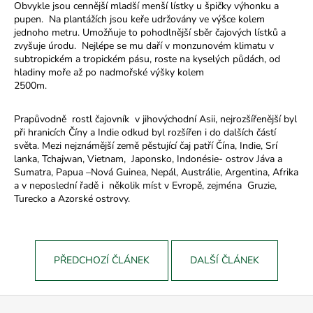
Obvykle jsou cennější mladší menší lístky u špičky výhonku a
pupen. Na plantážích jsou keře udržovány ve výšce kolem
jednoho metru. Umožňuje to pohodlnější sběr čajových lístků a
zvyšuje úrodu. Nejlépe se mu daří v monzunovém klimatu v
subtropickém a tropickém pásu, roste na kyselých půdách, od
hladiny moře až po nadmořské výšky kolem
2500m.
Prapůvodně rostl čajovník v jihovýchodní Asii, nejrozšířenější byl
při hranicích Číny a Indie odkud byl rozšířen i do dalších částí
světa. Mezi nejznámější země pěstující čaj patří Čína, Indie, Srí
lanka, Tchajwan, Vietnam, Japonsko, Indonésie- ostrov Jáva a
Sumatra, Papua –Nová Guinea, Nepál, Austrálie, Argentina, Afrika
a v neposlední řadě i několik míst v Evropě, zejména Gruzie,
Turecko a Azorské ostrovy.
PŘEDCHOZÍ ČLÁNEK
DALŠÍ ČLÁNEK
Z