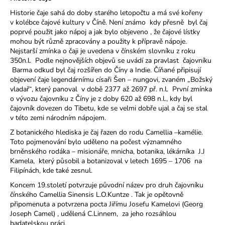
a
Historie čaje sahá do doby starého letopočtu a má své kořeny
v kolébce čajové kultury v Číně. Není známo kdy přesně byl čaj
j
poprvé použit jako nápoj a jak bylo objeveno , že čajové lístky
í
mohou být různě zpracovány a použity k přípravě nápoje.
t
Nejstarší zmínka o čaji je uvedena v čínském slovníku z roku
350n.l. Podle nejnovějších objevů se uvádí za pravlast čajovníku
?
Barma odkud byl čaj rozšířen do Číny a Indie. Číňané připisují
objevení čaje legendárnímu císaři Šen – nungovi, zvaném „Božský
vladař“, který panoval v době 2377 až 2697 př. n.l. První zmínka
o vývozu čajovníku z Číny je z doby 620 až 698 n.l., kdy byl
čajovník dovezen do Tibetu, kde se velmi dobře ujal a čaj se stal
HLEDAT
v této zemi národním nápojem.
Z botanického hlediska je čaj řazen do rodu Camellia –kamélie.
Toto pojmenování bylo uděleno na počest významného
brněnského rodáka – misionáře, mnicha, botanika, lékárníka J.J
D
Kamela, který působil a botanizoval v letech 1695 – 1706 na
o
Filipínách, kde také zesnul.
p
Koncem 19.století potvrzuje původní název pro druh čajovníku
o
čínského Camellia Sinensis L.O.Kuntze . Tak je opětovně
r
připomenuta a potvrzena pocta Jiřímu Josefu Kamelovi (Georg
u
Joseph Camel) , udělená C.Linnem, za jeho rozsáhlou
badatelskou práci.