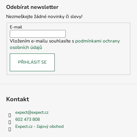
á
Odebírat newsletter
p
Nezmeškejte žádné novinky či slevy!
a
t
E-mail
í
Vložením e-mailu souhlasíte s
podmínkami ochrany
osobních údajů
PŘIHLÁSIT SE
Kontakt
expect
@
expect.cz
602 473 808
Expect.cz - čajový obchod