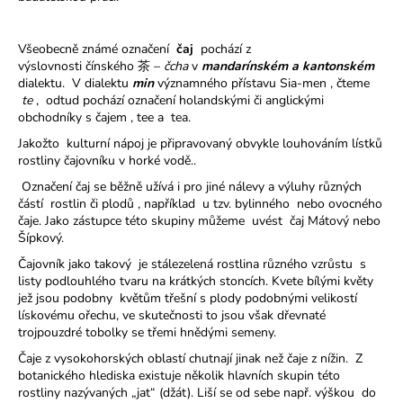
č
u
j
Všeobecně známé označení
čaj
pochází z
e
výslovnosti čínského 茶 –
čcha
v
mandarínském a kantonském
m
dialektu. V dialektu
min
významného přístavu Sia-men , čteme
e
te
, odtud pochází označení holandskými či anglickými
obchodníky s čajem , tee a tea.
Jakožto kulturní nápoj je připravovaný obvykle louhováním lístků
rostliny čajovníku v horké vodě..
Označení čaj se běžně užívá i pro jiné nálevy a výluhy různých
částí rostlin či plodů , například u tzv. bylinného nebo ovocného
čaje. Jako zástupce této skupiny můžeme uvést čaj Mátový nebo
Šípkový.
Čajovník jako takový je stálezelená rostlina různého vzrůstu s
listy podlouhlého tvaru na krátkých stoncích. Kvete bílými květy
jež jsou podobny květům třešní s plody podobnými velikostí
lískovému ořechu, ve skutečnosti to jsou však dřevnaté
trojpouzdré tobolky se třemi hnědými semeny.
Čaje z vysokohorských oblastí chutnají jinak než čaje z nížin. Z
botanického hlediska existuje několik hlavních skupin této
rostliny nazývaných „jat“ (džát). Liší se od sebe např. výškou do