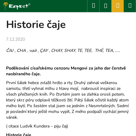
K
Přejít
Hledat
Nákup
M
Přihlášení
na
o
obsah
Zpět
Zpět
košík
š
Historie čaje
í
C
k
7.12.2020
o
p
ČAJ , CHA ,
чай
, ÇAY , CHAY, SHAY, TE, TEE, THÉ, TEA, …..
o
t
Pod
ě
kování císa
ř
skému cenzoru Mengovi za jeho dar
č
erstv
ě
ř
nasbíraného
č
aje.
e
První šálek hebce zvlažil hrdlo a rty. Druhý zahnal veškerou
b
samotu, třetí vyhnal mlhu z hlavy mojí, nabrousil inspiraci ze
všech přečtených knih. Po čtvrtém jsem se zlehka orosil potem,
u
který skrz póry odplavil těžkosti žití. Pátý šálek očistil každý atom
j
mého bytí. Po šestém stal jsem se jedním z Nesmrtelných. Sedmí
e
je poslední který ještě mohu vypít, Z mého podpaží vychází jemný
vánek.
t
( citace Ludvík Kundera – piju čaj)
e
n
Historie čaje