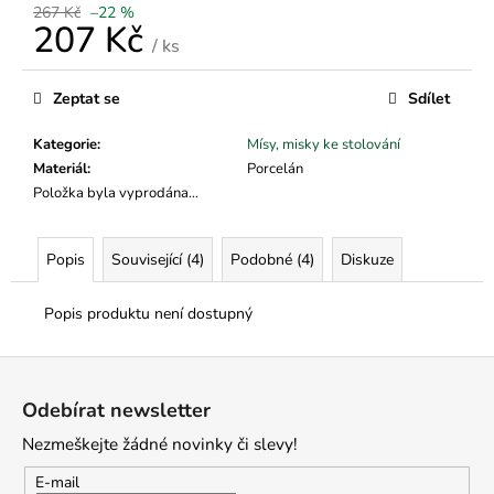
č
267 Kč
–22 %
u
207 Kč
/ ks
j
Měrná
e
cena:
m
Zeptat se
Sdílet
e
Kategorie
:
Mísy, misky ke stolování
Materiál
:
Porcelán
Položka byla vyprodána…
Popis
Související (4)
Podobné (4)
Diskuze
Popis produktu není dostupný
Z
á
Odebírat newsletter
p
Nezmeškejte žádné novinky či slevy!
a
t
E-mail