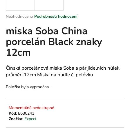
a
j
Průměrné
Neohodnoceno
Podrobnosti hodnocení
í
hodnocení
miska Soba China
produktu
t
je
?
porcelán Black znaky
0,0
z
12cm
5
hvězdiček.
HLEDAT
Čínská porcelánová miska Soba a pár jídelních hůlek.
průměr: 12cm Miska na nudle či polévku.
Položka byla vyprodána…
D
o
p
Momentálně nedostupné
o
Kód:
E630241
r
Značka:
Expect
u