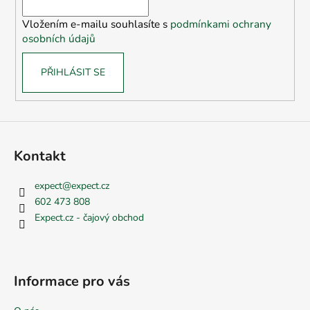
í
Vložením e-mailu souhlasíte s
podmínkami ochrany
osobních údajů
PŘIHLÁSIT SE
Kontakt
expect
@
expect.cz
602 473 808
Expect.cz - čajový obchod
Informace pro vás