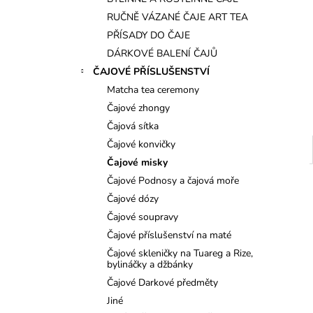
l
RUČNĚ VÁZANÉ ČAJE ART TEA
PŘÍSADY DO ČAJE
DÁRKOVÉ BALENÍ ČAJŮ
ČAJOVÉ PŘÍSLUŠENSTVÍ
Matcha tea ceremony
Čajové zhongy
Čajová sítka
Čajové konvičky
Čajové misky
Čajové Podnosy a čajová moře
Čajové dózy
Čajové soupravy
Čajové příslušenství na maté
Čajové skleničky na Tuareg a Rize,
bylináčky a džbánky
Čajové Darkové předměty
Jiné