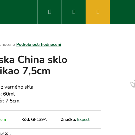
Hledat
Přihlášení
Nákupní
košík
rné
dnoceno
Podrobnosti hodnocení
ení
ska China sklo
tu
ikao 7,5cm
ek.
 z varného skla.
: 60ml
r: 7,5cm.
dem
Kód:
GF139A
Značka:
Expect