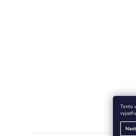
Tento 
vyjadřu
Nast