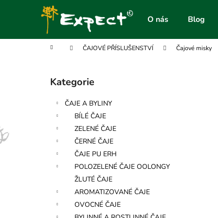
K
Přejít
na
o
O nás
Blog
obsah
Zpět
Zpět
š
do
do
í
Domů
ČAJOVÉ PŘÍSLUŠENSTVÍ
Čajové misky
obchodu
obchodu
k
P
o
Kategorie
Přeskočit
s
kategorie
t
ČAJE A BYLINY
r
BÍLÉ ČAJE
a
ZELENÉ ČAJE
n
ČERNÉ ČAJE
n
ČAJE PU ERH
í
POLOZELENÉ ČAJE OOLONGY
p
ŽLUTÉ ČAJE
a
AROMATIZOVANÉ ČAJE
n
OVOCNÉ ČAJE
e
BYLINNÉ A ROSTLINNÉ ČAJE