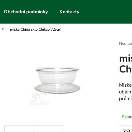
Obchodní podmínky
Kontakty
miska China sklo Chikao 7,5cm
Co potřebujete najít?
Průmě
Neoho
hodnoc
mi
produk
HLEDAT
je
Ch
0,0
z
5
Doporučujeme
hvězdič
Miska
objem
průmě
Skla