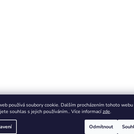
web používá soubory cookie. Dalším procházením tohoto webu
jete souhlas s jejich používáním.. Více informací
zde
.
avení
Odmítnout
Souh