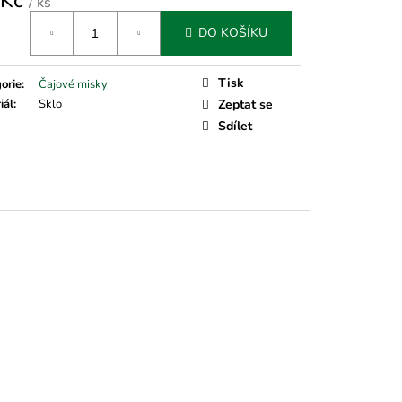
 Kč
/ ks
á
DO KOŠÍKU
Tisk
orie
:
Čajové misky
iál
:
Sklo
Zeptat se
Sdílet