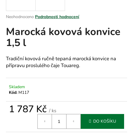
a
j
Průměrné
Neohodnoceno
Podrobnosti hodnocení
í
hodnocení
Marocká kovová konvice
produktu
t
je
?
1,5 l
0,0
z
5
hvězdiček.
Tradiční kovová ručně tepaná marocká konvice na
přípravu proslulého čaje Touareg.
HLEDAT
Skladem
Kód:
M117
D
o
1 787 Kč
p
/ ks
o
Měrná
r
DO KOŠÍKU
cena:
u