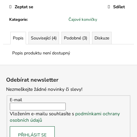
č
u
Zeptat se
Sdílet
j
Kategorie
:
Čajové konvičky
e
m
e
Popis
Související (4)
Podobné (3)
Diskuze
Popis produktu není dostupný
Z
á
Odebírat newsletter
p
Nezmeškejte žádné novinky či slevy!
a
t
E-mail
í
Vložením e-mailu souhlasíte s
podmínkami ochrany
osobních údajů
PŘIHLÁSIT SE