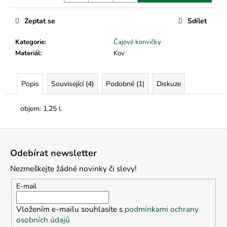
č
u
Zeptat se
Sdílet
j
e
Kategorie
:
Čajové konvičky
m
Materiál
:
Kov
e
Popis
Související (4)
Podobné (1)
Diskuze
objem: 1,25 l.
Z
á
Odebírat newsletter
p
Nezmeškejte žádné novinky či slevy!
a
t
E-mail
í
Vložením e-mailu souhlasíte s
podmínkami ochrany
osobních údajů