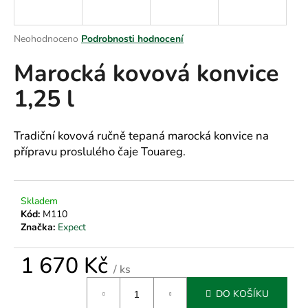
a
j
Průměrné
Neohodnoceno
Podrobnosti hodnocení
í
hodnocení
Marocká kovová konvice
produktu
t
je
?
1,25 l
0,0
z
5
hvězdiček.
Tradiční kovová ručně tepaná marocká konvice na
přípravu proslulého čaje Touareg.
HLEDAT
Skladem
Kód:
M110
D
Značka:
Expect
o
p
1 670 Kč
o
/ ks
r
Měrná
u
DO KOŠÍKU
cena: