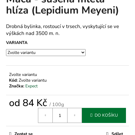
je
a
hlíza (Lepidium Meyeni)
0,0
z
j
5
í
hvězdiček.
Drobná bylinka, rostoucí v trsech, vyskytující se ve
t
výškách nad 3500 m. n.
?
VARIANTA
HLEDAT
Zvolte variantu
Kód:
Zvolte variantu
Značka:
Expect
D
od
84 Kč
o
/ 100g
p
Měrná
o
DO KOŠÍKU
cena:
r
u
Zeptat se
Sdílet