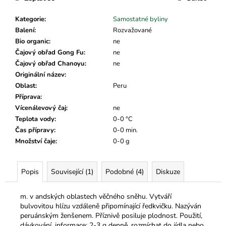
č
u
Kategorie
:
Samostatné byliny
j
Balení
:
Rozvažované
e
Bio organic
:
ne
m
Čajový obřad Gong Fu
:
ne
e
Čajový obřad Chanoyu
:
ne
Originální název
:
Oblast
:
Peru
Příprava
:
Vícenálevový čaj
:
ne
Teplota vody
:
0-0 °C
Čas přípravy
:
0-0 min.
Množství čaje
:
0-0 g
Popis
Související (1)
Podobné (4)
Diskuze
m. v andských oblastech věčného sněhu. Vytváří
bulvovitou hlízu vzdáleně připomínající ředkvičku. Nazýván
peruánským ženšenem. Příznivě posiluje plodnost. Použití,
dávkování, informace: 2-3 g denně, rozmíchat do jídla nebo