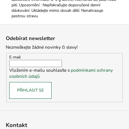
pití. Upozornění : Nepřekračujte doporučené denní
dávkování. Ukládejte mimo dosah dětí. Nenahrazuje
pestrou stravu.
Z
á
Odebírat newsletter
p
Nezmeškejte žádné novinky či slevy!
a
t
E-mail
í
Vložením e-mailu souhlasíte s
podmínkami ochrany
osobních údajů
PŘIHLÁSIT SE
Kontakt