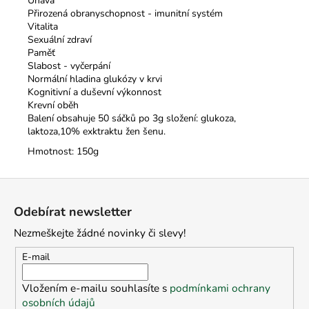
Únava
Přirozená obranyschopnost - imunitní systém
Vitalita
Sexuální zdraví
Paměť
Slabost - vyčerpání
Normální hladina glukózy v krvi
Kognitivní a duševní výkonnost
Krevní oběh
Balení obsahuje 50 sáčků po 3g složení: glukoza,
laktoza,10% exktraktu žen šenu.
Hmotnost: 150g
Z
á
Odebírat newsletter
p
Nezmeškejte žádné novinky či slevy!
a
t
E-mail
í
Vložením e-mailu souhlasíte s
podmínkami ochrany
osobních údajů