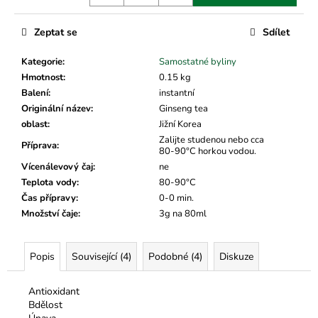
č
u
j
Zeptat se
Sdílet
e
m
Kategorie
:
Samostatné byliny
e
Hmotnost
:
0.15 kg
Balení
:
instantní
Originální název
:
Ginseng tea
oblast
:
Jižní Korea
Zalijte studenou nebo cca
Příprava
:
80-90°C horkou vodou.
Vícenálevový čaj
:
ne
Teplota vody
:
80-90°C
Čas přípravy
:
0-0 min.
Množství čaje
:
3g na 80ml
Popis
Související (4)
Podobné (4)
Diskuze
Antioxidant
Bdělost