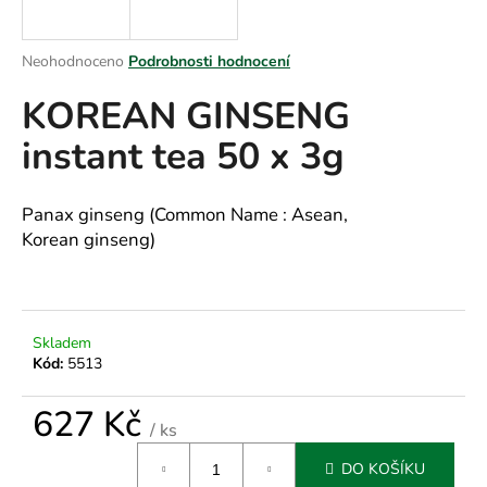
a
j
Průměrné
Neohodnoceno
Podrobnosti hodnocení
í
hodnocení
KOREAN GINSENG
produktu
t
je
?
instant tea 50 x 3g
0,0
z
5
hvězdiček.
Panax ginseng (Common Name : Asean,
Korean ginseng)
HLEDAT
D
Skladem
Kód:
5513
o
p
627 Kč
o
/ ks
r
Měrná
u
DO KOŠÍKU
cena: