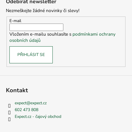
Odebírat newsletter
p
Nezmeškejte žádné novinky či slevy!
a
t
E-mail
í
Vložením e-mailu souhlasíte s
podmínkami ochrany
osobních údajů
PŘIHLÁSIT SE
Kontakt
expect
@
expect.cz
602 473 808
Expect.cz - čajový obchod