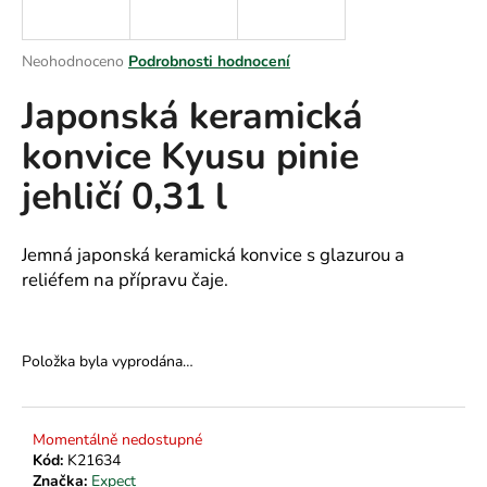
a
j
Průměrné
Neohodnoceno
Podrobnosti hodnocení
í
hodnocení
Japonská keramická
produktu
t
je
?
konvice Kyusu pinie
0,0
z
jehličí 0,31 l
5
hvězdiček.
HLEDAT
Jemná japonská keramická konvice s glazurou a
reliéfem na přípravu čaje.
D
Položka byla vyprodána…
o
p
o
r
Momentálně nedostupné
Kód:
K21634
u
Značka:
Expect