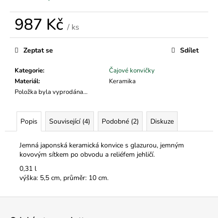
č
u
987 Kč
j
/ ks
e
Měrná
m
cena:
Zeptat se
Sdílet
e
Kategorie
:
Čajové konvičky
Materiál
:
Keramika
Položka byla vyprodána…
Popis
Související (4)
Podobné (2)
Diskuze
Jemná japonská keramická konvice s glazurou, jemným
kovovým sítkem po obvodu a reliéfem jehličí.
0,31 l
výška: 5,5 cm, průměr: 10 cm.
Z
á