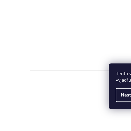
Tento 
vyjadřu
Nast