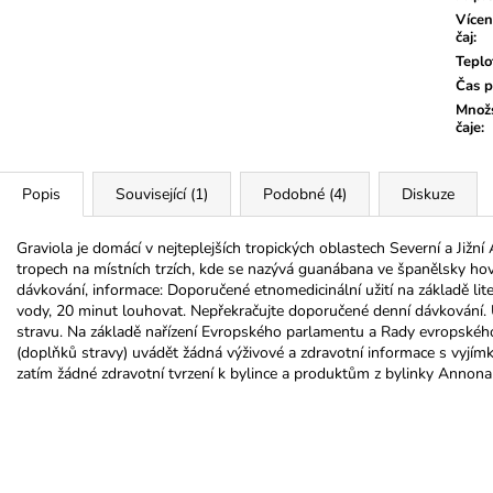
Vícen
čaj
:
Teplo
Čas p
Množs
čaje
:
Popis
Související (1)
Podobné (4)
Diskuze
Graviola je domácí v nejteplejších tropických oblastech Severní a Jižn
tropech na místních trzích, kde se nazývá guanábana ve španělsky hovoří
dávkování, informace: Doporučené etnomedicinální užití na základě literá
vody, 20 minut louhovat. Nepřekračujte doporučené denní dávkování.
stravu. Na základě nařízení Evropského parlamentu a Rady evropského
(doplňků stravy) uvádět žádná výživové a zdravotní informace s vyjím
zatím žádné zdravotní tvrzení k bylince a produktům z bylinky Annona 