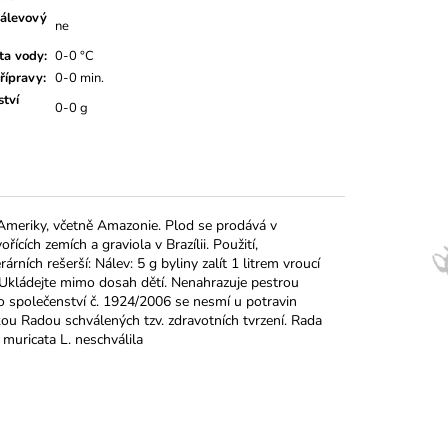
álevový
ne
ta vody
:
0-0 °C
řípravy
:
0-0 min.
tví
0-0 g
í Ameriky, včetně Amazonie. Plod se prodává v
cích zemích a graviola v Brazílii. Použití,
rních rešerší: Nálev: 5 g byliny zalít 1 litrem vroucí
 Ukládejte mimo dosah dětí. Nenahrazuje pestrou
 společenství č. 1924/2006 se nesmí u potravin
kou Radou schválených tzv. zdravotních tvrzení. Rada
muricata L. neschválila