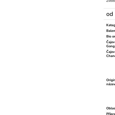
Zvolt
od
Měrn
cena:
Kateg
Balen
Bio o
Čajov
Gong
Čajov
Chan
Origi
náze
Oblas
Přípr