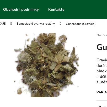
Obchodní podmínky
Kontakty
ČAJE
Samostatné byliny a rostliny
Guanábana (Graviola)
Co potřebujete najít?
Průmě
Neoho
hodnoc
Gu
produk
HLEDAT
je
0,0
z
Gravi
5
Doporučujeme
dorůst
hvězdič
hladk
srdčit
žlutě
VARI