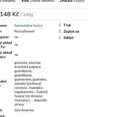
e variantu
Kód:
Zvolte variantu
Značka:
Expect
148 Kč
/ 100g
á
Tisk
orie
:
Samostatné byliny
í
:
Rozvažované
Zeptat se
rganic
:
ne
Sdílet
ý obřad
ne
 Fu
:
ý obřad
ne
oyu
:
graviola, soursop,
brazilská papaya,
guanábana,
guanábano,
guanavana, guanaba,
nální
ostnatý (pichlavý)
v
:
corossol , huanaba,
togebanreisi - Sušený,
řezaný list Annona
muricata L. - doplněk
stravy
t
:
Jižní Amerika
ava
: