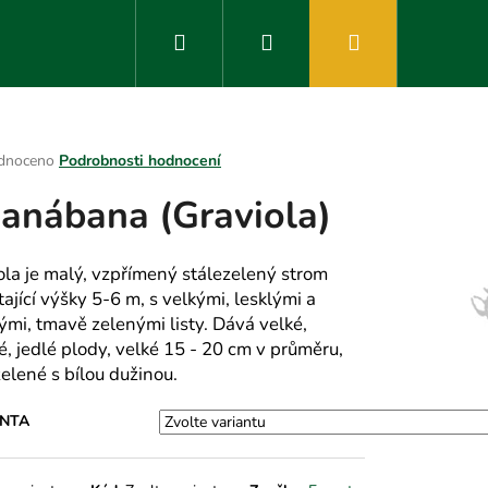
Hledat
Přihlášení
Nákupní
košík
rné
dnoceno
Podrobnosti hodnocení
ení
anábana (Graviola)
tu
ola je malý, vzpřímený stálezelený strom
ající výšky 5-6 m, s velkými, lesklými a
ek.
ými, tmavě zelenými listy. Dává velké,
é, jedlé plody, velké 15 - 20 cm v průměru,
zelené s bílou dužinou.
ANTA