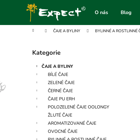
K
Přejít
na
o
O nás
Blog
obsah
Zpět
Zpět
š
do
do
í
Domů
ČAJE A BYLINY
BYLINNÉ A ROSTLINNÉ 
obchodu
obchodu
k
P
o
Kategorie
Přeskočit
s
kategorie
t
ČAJE A BYLINY
r
BÍLÉ ČAJE
a
ZELENÉ ČAJE
n
ČERNÉ ČAJE
n
ČAJE PU ERH
í
POLOZELENÉ ČAJE OOLONGY
p
ŽLUTÉ ČAJE
a
AROMATIZOVANÉ ČAJE
n
OVOCNÉ ČAJE
e
BYLINNÉ A ROSTLINNÉ ČAJE