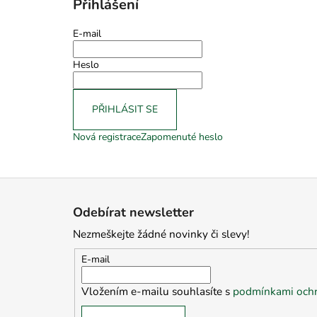
Přihlášení
E-mail
Heslo
PŘIHLÁSIT SE
Nová registrace
Zapomenuté heslo
Z
á
Odebírat newsletter
p
Nezmeškejte žádné novinky či slevy!
a
t
E-mail
í
Vložením e-mailu souhlasíte s
podmínkami ochr