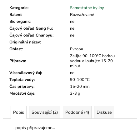
č
u
Kategorie
:
Samostatné byliny
j
Balení
:
Rozvažované
e
Bio organic
:
ne
m
Čajový obřad Gong Fu
:
ne
e
Čajový obřad Chanoyu
:
ne
Originální název
:
Oblast
:
Evropa
Zalijte 90-100°C horkou
Příprava
:
vodou a louhujte 15-20
minut.
Vícenálevový čaj
:
ne
Teplota vody
:
90-100 °C
Čas přípravy
:
15-20 min.
Množství čaje
:
2-3 g
Popis
Související (2)
Podobné (4)
Diskuze
...popis připravujeme...