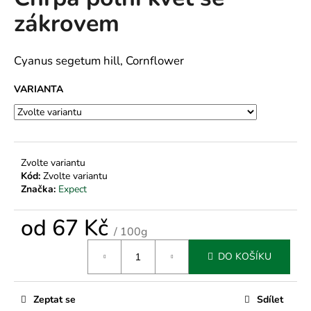
je
a
zákrovem
0,0
z
j
5
í
hvězdiček.
Cyanus segetum hill, Cornflower
t
?
VARIANTA
HLEDAT
Zvolte variantu
Kód:
Zvolte variantu
Značka:
Expect
D
od
67 Kč
/ 100g
o
Měrná
p
DO KOŠÍKU
cena:
o
r
u
Zeptat se
Sdílet