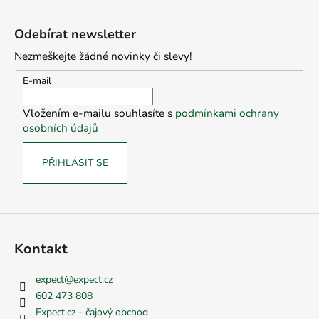
Z
á
Odebírat newsletter
p
Nezmeškejte žádné novinky či slevy!
a
t
E-mail
í
Vložením e-mailu souhlasíte s
podmínkami ochrany
osobních údajů
PŘIHLÁSIT SE
Kontakt
expect
@
expect.cz
602 473 808
Expect.cz - čajový obchod