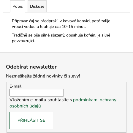
Popis
Diskuze
Příprava: čaj se předpraží v kovové konvici, poté zalije
vroucí vodou a louhuje cca 10-15 minut.
Tradičně se pije silně slazený, obsahuje kofein, je silně
povzbuzující.
Z
á
Odebírat newsletter
p
Nezmeškejte žádné novinky či slevy!
a
t
E-mail
í
Vložením e-mailu souhlasíte s
podmínkami ochrany
osobních údajů
PŘIHLÁSIT SE