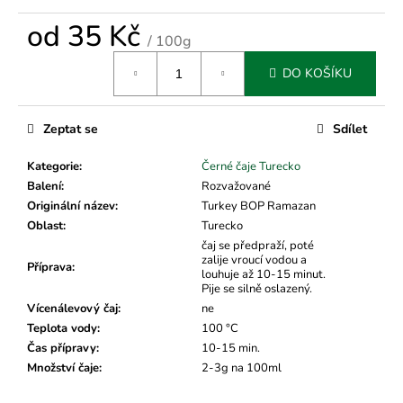
č
u
od
35 Kč
j
/ 100g
e
Měrná
DO KOŠÍKU
cena:
m
e
Zeptat se
Sdílet
Kategorie
:
Černé čaje Turecko
Balení
:
Rozvažované
Originální název
:
Turkey BOP Ramazan
Oblast
:
Turecko
čaj se předpraží, poté
zalije vroucí vodou a
Příprava
:
louhuje až 10-15 minut.
Pije se silně oslazený.
Vícenálevový čaj
:
ne
Teplota vody
:
100 °C
Čas přípravy
:
10-15 min.
Množství čaje
:
2-3g na 100ml