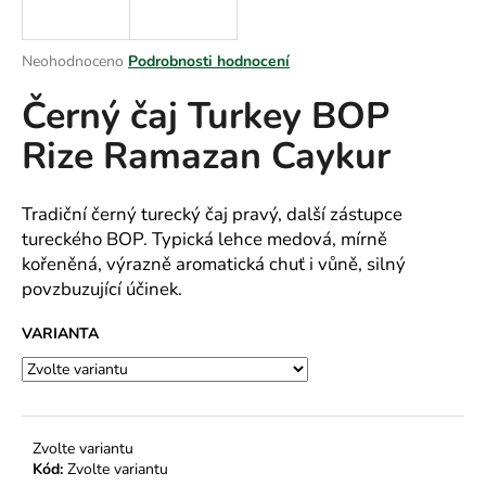
a
j
Průměrné
Neohodnoceno
Podrobnosti hodnocení
í
hodnocení
Černý čaj Turkey BOP
produktu
t
je
?
Rize Ramazan Caykur
0,0
z
5
hvězdiček.
Tradiční černý turecký čaj pravý, další zástupce
tureckého BOP. Typická lehce medová, mírně
HLEDAT
kořeněná, výrazně aromatická chuť i vůně, silný
povzbuzující účinek.
VARIANTA
D
o
p
o
r
Zvolte variantu
u
Kód:
Zvolte variantu