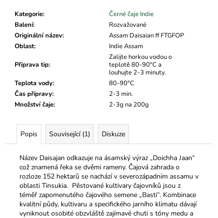
č
u
Kategorie
:
Černé čaje Indie
j
Balení
:
Rozvažované
e
Originální název
:
Assam Daisaian ff FTGFOP
m
Oblast
:
Indie Assam
e
Zalijte horkou vodou o
Příprava tip
:
teplotě 80-90°C a
louhujte 2-3 minuty.
Teplota vody
:
80-90°C
Čas přípravy
:
2-3 min.
Množství čaje
:
2-3g na 200g
Popis
Související (1)
Diskuze
Název Daisajan odkazuje na ásamský výraz „Doichha Jaan“
což znamená řeka se dvěmi rameny. Čajová zahrada o
rozloze 152 hektarů se nachází v severozápadním assamu v
oblasti Tinsukia. P
ěstované kultivary čajovníků jsou z
téměř zapomenutého čajového semene „Basti“. Kombinace
kvalitní půdy, kultivaru a specifického jarního klimatu dávají
vyniknout osobité
obzvláště zajímavé chuti s tóny medu a