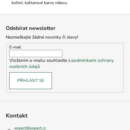
koření, kaštanové barvy nálevu.
Z
á
Odebírat newsletter
p
Nezmeškejte žádné novinky či slevy!
a
t
E-mail
í
Vložením e-mailu souhlasíte s
podmínkami ochrany
osobních údajů
PŘIHLÁSIT SE
Kontakt
expect
@
expect.cz