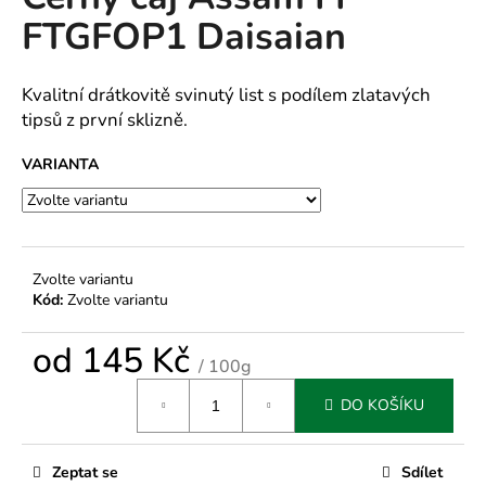
je
a
FTGFOP1 Daisaian
0,0
z
j
5
í
hvězdiček.
Kvalitní drátkovitě svinutý list s podílem zlatavých
t
tipsů z první sklizně.
?
VARIANTA
HLEDAT
Zvolte variantu
Kód:
Zvolte variantu
D
od
145 Kč
/ 100g
o
Měrná
p
DO KOŠÍKU
cena:
o
r
u
Zeptat se
Sdílet