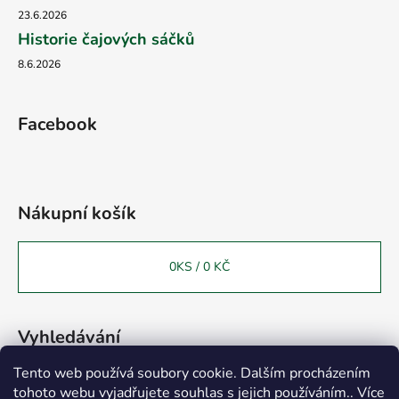
23.6.2026
Historie čajových sáčků
8.6.2026
Facebook
Nákupní košík
0
KS /
0 KČ
Vyhledávání
Tento web používá soubory cookie. Dalším procházením
tohoto webu vyjadřujete souhlas s jejich používáním.. Více
HLEDAT