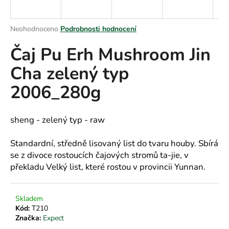
a
j
Průměrné
Neohodnoceno
Podrobnosti hodnocení
í
hodnocení
Čaj Pu Erh Mushroom Jin
produktu
t
je
?
Cha zelený typ
0,0
z
2006_280g
5
hvězdiček.
HLEDAT
sheng - zelený typ - raw
Standardní, středně lisovaný list do tvaru houby. Sbírá
se z divoce rostoucích čajových stromů ta-jie, v
D
překladu Velký list, které rostou v provincii Yunnan.
o
p
o
Skladem
r
Kód:
T210
u
Značka:
Expect