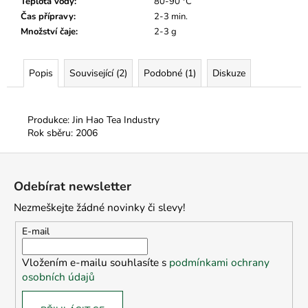
Teplota vody
:
80-90 °C
Čas přípravy
:
2-3 min.
Množství čaje
:
2-3 g
Popis
Související (2)
Podobné (1)
Diskuze
Produkce: Jin Hao Tea Industry
Rok sběru: 2006
Z
á
Odebírat newsletter
p
Nezmeškejte žádné novinky či slevy!
a
t
E-mail
í
Vložením e-mailu souhlasíte s
podmínkami ochrany
osobních údajů