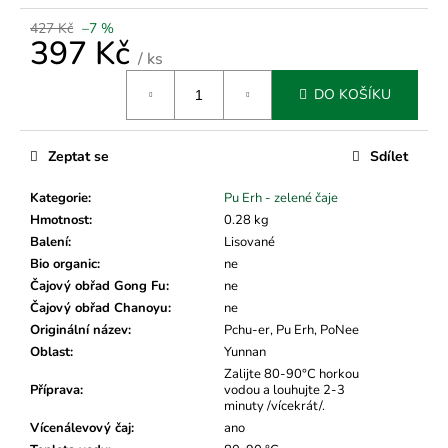
č
u
427 Kč
–7 %
397 Kč
j
/ ks
e
Měrná
m
DO KOŠÍKU
cena:
e
Zeptat se
Sdílet
Kategorie
:
Pu Erh - zelené čaje
Hmotnost
:
0.28 kg
Balení
:
Lisované
Bio organic
:
ne
Čajový obřad Gong Fu
:
ne
Čajový obřad Chanoyu
:
ne
Originální název
:
Pchu-er, Pu Erh, PoNee
Oblast
:
Yunnan
Zalijte 80-90°C horkou
Příprava
:
vodou a louhujte 2-3
minuty /vícekrát/.
Vícenálevový čaj
:
ano