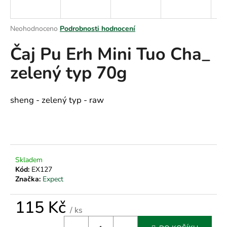
a
j
Průměrné
Neohodnoceno
Podrobnosti hodnocení
í
hodnocení
Čaj Pu Erh Mini Tuo Cha_
produktu
t
je
?
zelený typ 70g
0,0
z
5
hvězdiček.
sheng - zelený typ - raw
HLEDAT
D
Skladem
Kód:
EX127
o
Značka:
Expect
p
o
115 Kč
r
/ ks
u
Měrná