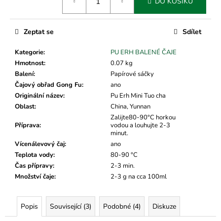
č
DO KOŠÍKU
cena:
u
j
Zeptat se
Sdílet
e
m
Kategorie
:
PU ERH BALENÉ ČAJE
e
Hmotnost
:
0.07 kg
Balení
:
Papírové sáčky
Čajový obřad Gong Fu
:
ano
Originální název
:
Pu Erh Mini Tuo cha
Oblast
:
China, Yunnan
Zalijte80-90°C horkou
Příprava
:
vodou a louhujte 2-3
minut.
Vícenálevový čaj
:
ano
Teplota vody
:
80-90 °C
Čas přípravy
:
2-3 min.
Množství čaje
:
2-3 g na cca 100ml
Popis
Související (3)
Podobné (4)
Diskuze