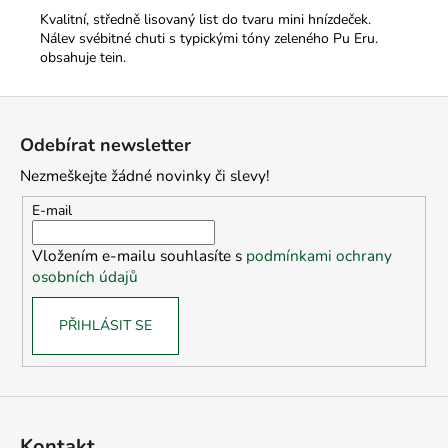
Kvalitní, středně lisovaný list do tvaru mini hnízdeček.
Nálev svébitné chuti s typickými tóny zeleného Pu Eru.
obsahuje tein.
Z
á
Odebírat newsletter
p
Nezmeškejte žádné novinky či slevy!
a
t
E-mail
í
Vložením e-mailu souhlasíte s
podmínkami ochrany
osobních údajů
PŘIHLÁSIT SE
Kontakt