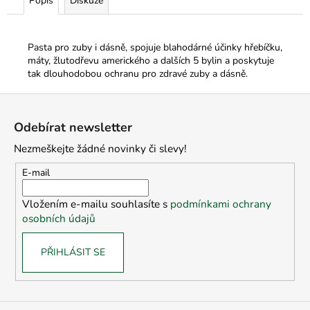
č
Popis
Diskuze
u
j
e
Pasta pro zuby i dásně, spojuje blahodárné účinky hřebíčku,
m
máty, žlutodřevu amerického a dalších 5 bylin a poskytuje
tak dlouhodobou ochranu pro zdravé zuby a dásně.
e
Z
á
Odebírat newsletter
p
Nezmeškejte žádné novinky či slevy!
a
t
E-mail
í
Vložením e-mailu souhlasíte s
podmínkami ochrany
osobních údajů
PŘIHLÁSIT SE