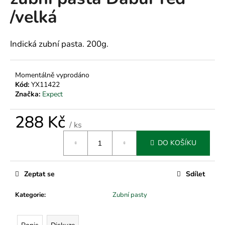
je
a
/velká
0,0
z
j
5
í
hvězdiček.
Indická zubní pasta. 200g.
t
?
Momentálně vyprodáno
Kód:
YX11422
Značka:
Expect
288 Kč
HLEDAT
/ ks
Měrná
DO KOŠÍKU
cena:
D
o
Zeptat se
Sdílet
p
o
Kategorie
:
Zubní pasty
r
u