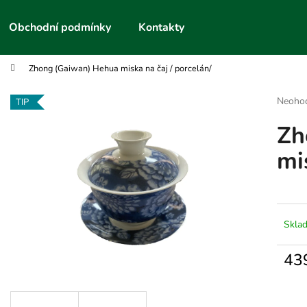
Obchodní podmínky
Kontakty
Zhong (Gaiwan) Hehua miska na čaj / porcelán/
Co potřebujete najít?
Průmě
Neoho
TIP
hodnoc
Zh
produk
HLEDAT
je
mi
0,0
z
5
Doporučujeme
hvězdič
Skla
43
Měrn
cena: