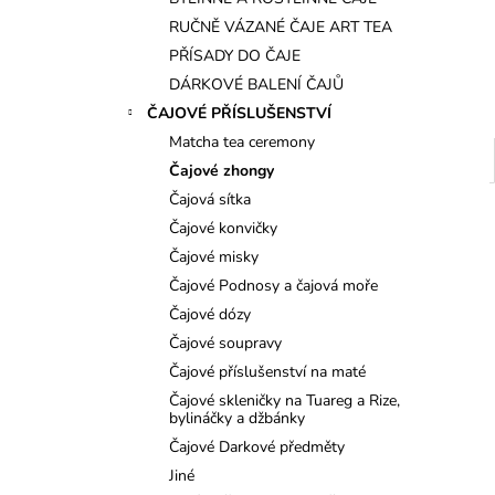
l
RUČNĚ VÁZANÉ ČAJE ART TEA
PŘÍSADY DO ČAJE
DÁRKOVÉ BALENÍ ČAJŮ
ČAJOVÉ PŘÍSLUŠENSTVÍ
Matcha tea ceremony
Čajové zhongy
Čajová sítka
Čajové konvičky
Čajové misky
Čajové Podnosy a čajová moře
Čajové dózy
Čajové soupravy
Čajové příslušenství na maté
Čajové skleničky na Tuareg a Rize,
bylináčky a džbánky
Čajové Darkové předměty
Jiné