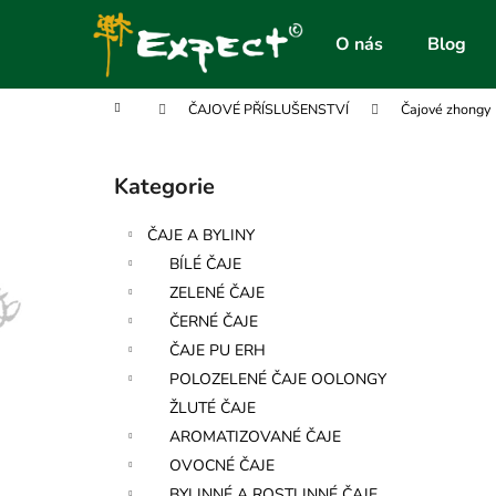
K
Přejít
na
o
O nás
Blog
obsah
Zpět
Zpět
š
do
do
í
Domů
ČAJOVÉ PŘÍSLUŠENSTVÍ
Čajové zhongy
obchodu
obchodu
k
P
o
Kategorie
Přeskočit
s
kategorie
t
ČAJE A BYLINY
r
BÍLÉ ČAJE
a
ZELENÉ ČAJE
n
ČERNÉ ČAJE
n
ČAJE PU ERH
í
POLOZELENÉ ČAJE OOLONGY
p
ŽLUTÉ ČAJE
a
AROMATIZOVANÉ ČAJE
n
OVOCNÉ ČAJE
e
BYLINNÉ A ROSTLINNÉ ČAJE