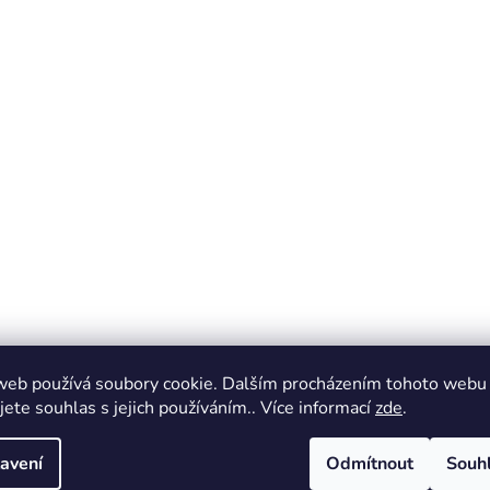
web používá soubory cookie. Dalším procházením tohoto webu
jete souhlas s jejich používáním.. Více informací
zde
.
avení
Odmítnout
Souh