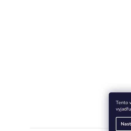
Tento 
vyjadřu
Nast