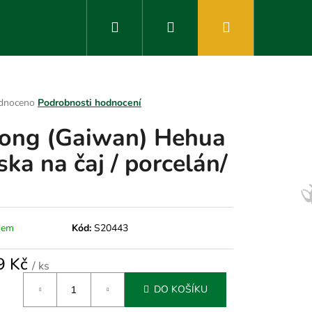
Hledat
Přihlášení
Nákupní
košík
rné
dnoceno
Podrobnosti hodnocení
ení
ong (Gaiwan) Hehua
tu
ska na čaj / porcelán/
ek.
dem
Kód:
S20443
9 Kč
/ ks
á
DO KOŠÍKU