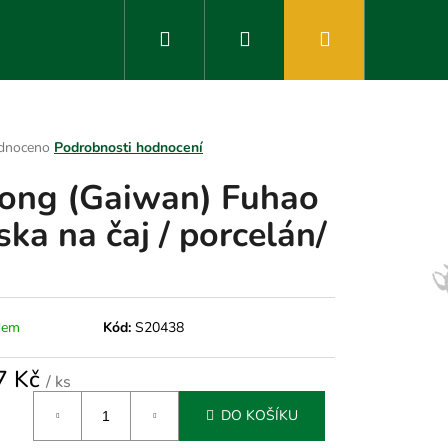
Hledat
Přihlášení
Nákupní
košík
rné
dnoceno
Podrobnosti hodnocení
ení
ong (Gaiwan) Fuhao
tu
ska na čaj / porcelán/
ek.
dem
Kód:
S20438
7 Kč
/ ks
á
DO KOŠÍKU