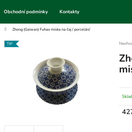
Obchodní podmínky
Kontakty
Zhong (Gaiwan) Fuhao miska na čaj / porcelán/
Co potřebujete najít?
Průmě
Neoho
TIP
hodnoc
Zh
produk
HLEDAT
je
mi
0,0
z
5
Doporučujeme
hvězdič
Skla
42
Měrn
cena: