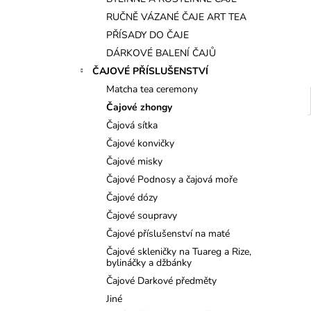
l
RUČNĚ VÁZANÉ ČAJE ART TEA
PŘÍSADY DO ČAJE
DÁRKOVÉ BALENÍ ČAJŮ
ČAJOVÉ PŘÍSLUŠENSTVÍ
Matcha tea ceremony
Čajové zhongy
Čajová sítka
Čajové konvičky
Čajové misky
Čajové Podnosy a čajová moře
Čajové dózy
Čajové soupravy
Čajové příslušenství na maté
Čajové skleničky na Tuareg a Rize,
bylináčky a džbánky
Čajové Darkové předměty
Jiné