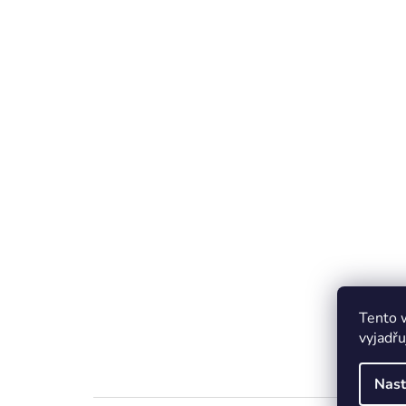
Tento 
vyjadřu
Nast