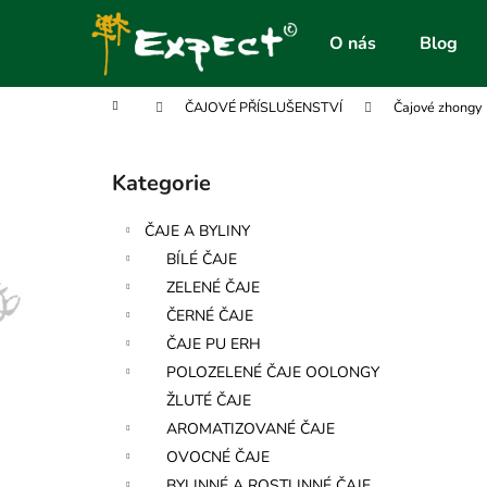
K
Přejít
na
o
O nás
Blog
obsah
Zpět
Zpět
š
do
do
í
Domů
ČAJOVÉ PŘÍSLUŠENSTVÍ
Čajové zhongy
obchodu
obchodu
k
P
o
Kategorie
Přeskočit
s
kategorie
t
ČAJE A BYLINY
r
BÍLÉ ČAJE
a
ZELENÉ ČAJE
n
ČERNÉ ČAJE
n
ČAJE PU ERH
í
POLOZELENÉ ČAJE OOLONGY
p
ŽLUTÉ ČAJE
a
AROMATIZOVANÉ ČAJE
n
OVOCNÉ ČAJE
e
BYLINNÉ A ROSTLINNÉ ČAJE