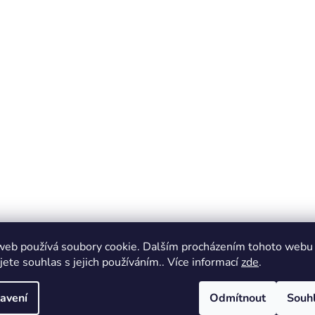
web používá soubory cookie. Dalším procházením tohoto webu
jete souhlas s jejich používáním.. Více informací
zde
.
avení
Odmítnout
Souh