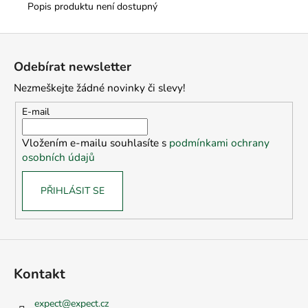
Popis produktu není dostupný
Z
á
Odebírat newsletter
p
Nezmeškejte žádné novinky či slevy!
a
t
E-mail
í
Vložením e-mailu souhlasíte s
podmínkami ochrany
osobních údajů
PŘIHLÁSIT SE
Kontakt
expect
@
expect.cz