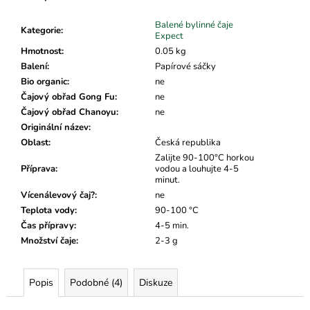
č
u
Balené bylinné čaje
j
Kategorie
:
Expect
e
Hmotnost
:
0.05 kg
m
Balení
:
Papírové sáčky
e
Bio organic
:
ne
Čajový obřad Gong Fu
:
ne
Čajový obřad Chanoyu
:
ne
Originální název
:
Oblast
:
Česká republika
Zalijte 90-100°C horkou
Příprava
:
vodou a louhujte 4-5
minut.
Vícenálevový čaj?
:
ne
Teplota vody
:
90-100 °C
Čas přípravy
:
4-5 min.
Množství čaje
:
2-3 g
Popis
Podobné (4)
Diskuze