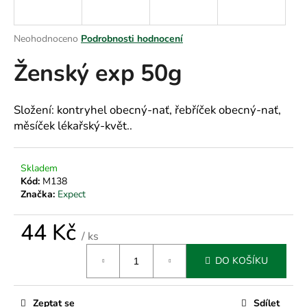
a
j
Průměrné
Neohodnoceno
Podrobnosti hodnocení
í
hodnocení
Ženský exp 50g
produktu
t
je
?
0,0
z
Složení: kontryhel obecný-nať, řebříček obecný-nať,
5
měsíček lékařský-květ..
hvězdiček.
HLEDAT
Skladem
Kód:
M138
Značka:
Expect
D
44 Kč
o
/ ks
p
Měrná
DO KOŠÍKU
o
cena:
r
u
Zeptat se
Sdílet