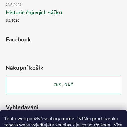
23.6.2026
Historie čajových sáčků
8.6.2026
Facebook
Nákupní košík
0
KS /
0 KČ
Vyhledávání
Tento web používá soubory cookie. Dalším procházením
tohoto webu vyjadřujete souhlas s jejich používáním.. Více
HLEDAT