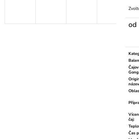
Zvolt
od
Měrn
cena:
Kateg
Balen
Čajov
Gong
Origi
náze
Oblas
Přípr
Vícen
čaj
:
Teplo
Čas p