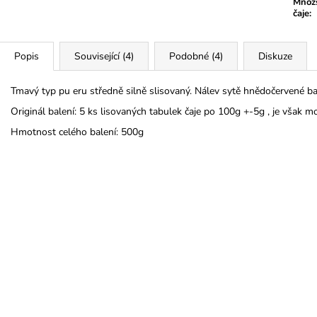
Množs
čaje
:
Popis
Související (4)
Podobné (4)
Diskuze
Tmavý typ pu eru středně silně slisovaný. Nálev sytě hnědočervené bar
Originál balení: 5 ks lisovaných tabulek čaje po 100g +-5g , je však 
Hmotnost celého balení: 500g