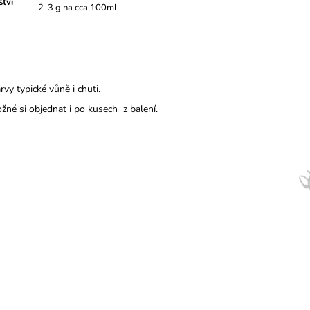
tví
2-3 g na cca 100ml
vy typické vůně i chuti.
možné si objednat i po kusech z balení.