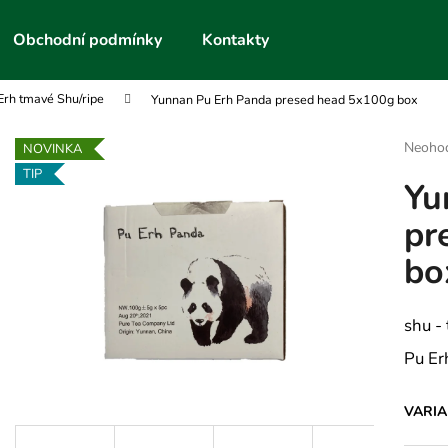
Obchodní podmínky
Kontakty
Erh tmavé Shu/ripe
Yunnan Pu Erh Panda presed head 5x100g box
Co potřebujete najít?
Průmě
Neoho
NOVINKA
hodnoc
TIP
Yu
produk
HLEDAT
je
pr
0,0
z
bo
5
Doporučujeme
hvězdič
shu -
Pu Er
VARI