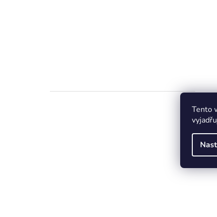
Tento 
vyjadřu
Nast