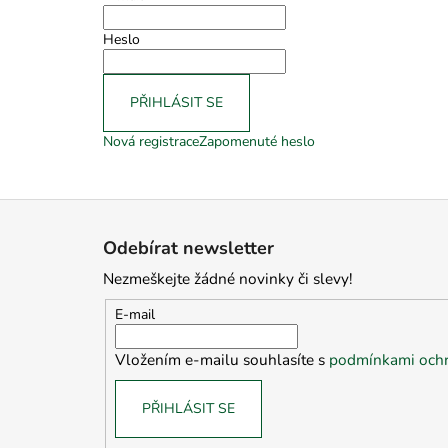
Heslo
PŘIHLÁSIT SE
Nová registrace
Zapomenuté heslo
Z
á
Odebírat newsletter
p
Nezmeškejte žádné novinky či slevy!
a
t
E-mail
í
Vložením e-mailu souhlasíte s
podmínkami ochr
PŘIHLÁSIT SE