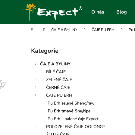
K
Přejít
na
o
O nás
Blog
obsah
Zpět
Zpět
š
do
do
í
Domů
ČAJE A BYLINY
ČAJE PU ERH
Pu 
obchodu
obchodu
k
P
o
Kategorie
Přeskočit
s
kategorie
t
ČAJE A BYLINY
r
BÍLÉ ČAJE
a
ZELENÉ ČAJE
n
ČERNÉ ČAJE
n
ČAJE PU ERH
í
Pu Erh zelené Sheng/raw
p
Pu Erh tmavé Shu/ripe
a
Pu Erh - balené čaje Expect
n
POLOZELENÉ ČAJE OOLONGY
e
ŽLUTÉ ČAJE