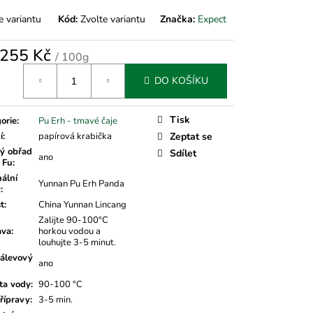
e variantu
Kód:
Zvolte variantu
Značka:
Expect
255 Kč
/ 100g
á
DO KOŠÍKU
Tisk
orie
:
Pu Erh - tmavé čaje
í
:
papírová krabička
Zeptat se
ý obřad
Sdílet
ano
 Fu
:
nální
Yunnan Pu Erh Panda
v
:
t
:
China Yunnan Lincang
Zalijte 90-100°C
ava
:
horkou vodou a
louhujte 3-5 minut.
álevový
ano
ta vody
:
90-100 °C
řípravy
:
3-5 min.