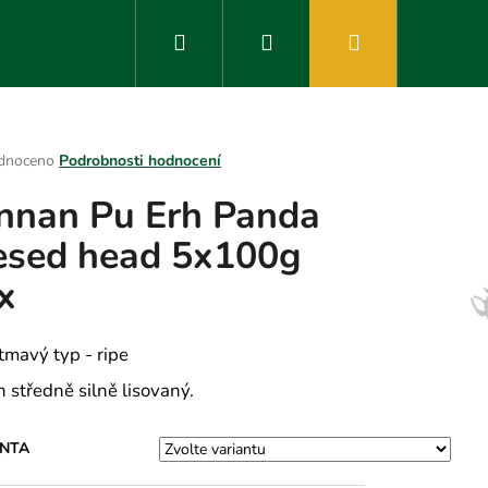
Hledat
Přihlášení
Nákupní
košík
rné
dnoceno
Podrobnosti hodnocení
ení
nnan Pu Erh Panda
tu
esed head 5x100g
x
ek.
 tmavý typ - ripe
h středně silně lisovaný.
ANTA