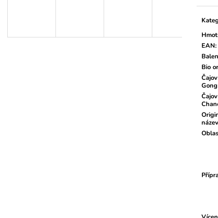
Kateg
Hmot
EAN
:
Balen
Bio o
Čajov
Gong
Čajov
Chan
Origi
náze
Oblas
Přípr
Vícen