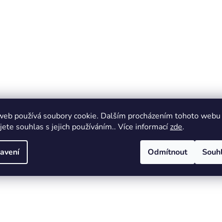
web používá soubory cookie. Dalším procházením tohoto webu
jete souhlas s jejich používáním.. Více informací
zde
.
avení
Odmítnout
Souh