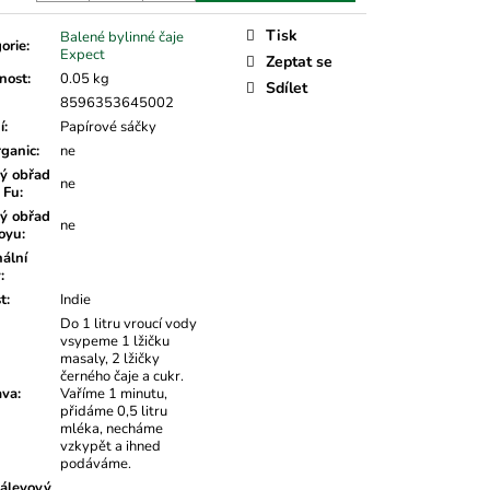
Tisk
Balené bylinné čaje
orie
:
Expect
Zeptat se
nost
:
0.05 kg
Sdílet
8596353645002
í
:
Papírové sáčky
rganic
:
ne
ý obřad
ne
 Fu
:
ý obřad
ne
oyu
:
nální
v
:
t
:
Indie
Do 1 litru vroucí vody
vsypeme 1 lžičku
masaly, 2 lžičky
černého čaje a cukr.
ava
:
Vaříme 1 minutu,
přidáme 0,5 litru
mléka, necháme
vzkypět a ihned
podáváme.
álevový