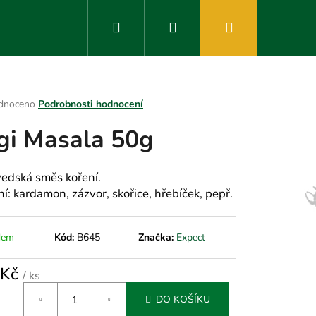
Hledat
Přihlášení
Nákupní
košík
rné
dnoceno
Podrobnosti hodnocení
ení
gi Masala 50g
tu
edská směs koření.
í: kardamon, zázvor, skořice, hřebíček, pepř.
ek.
dem
Kód:
B645
Značka:
Expect
 Kč
/ ks
á
DO KOŠÍKU