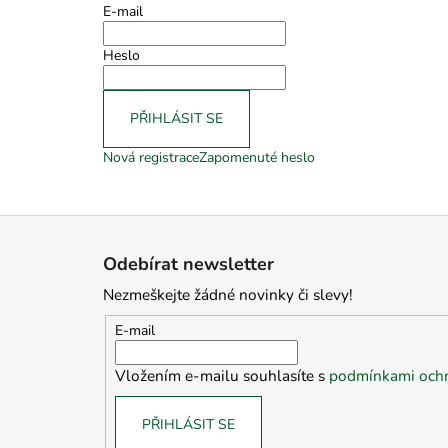
E-mail
Heslo
PŘIHLÁSIT SE
Nová registrace
Zapomenuté heslo
Z
á
Odebírat newsletter
p
Nezmeškejte žádné novinky či slevy!
a
t
E-mail
í
Vložením e-mailu souhlasíte s
podmínkami ochr
PŘIHLÁSIT SE