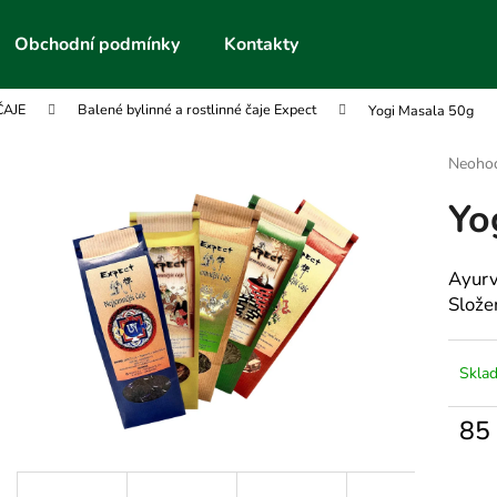
Obchodní podmínky
Kontakty
ČAJE
Balené bylinné a rostlinné čaje Expect
Yogi Masala 50g
Co potřebujete najít?
Průmě
Neoho
hodnoc
Yo
produk
HLEDAT
je
0,0
z
Ayurv
5
Doporučujeme
Složen
hvězdič
Skla
85
Měrn
cena: