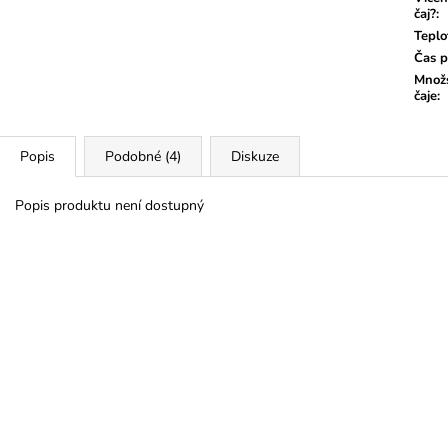
čaj?
:
Teplo
Čas p
Množs
čaje
:
Popis
Podobné (4)
Diskuze
Popis produktu není dostupný