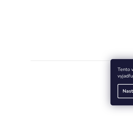
Tento 
vyjadřu
Nast