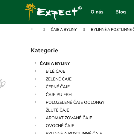
K
Přejít
na
o
O nás
Blog
obsah
Zpět
Zpět
š
do
do
í
Domů
ČAJE A BYLINY
BYLINNÉ A ROSTLINNÉ 
obchodu
obchodu
k
P
o
Kategorie
Přeskočit
s
kategorie
t
ČAJE A BYLINY
r
BÍLÉ ČAJE
a
ZELENÉ ČAJE
n
ČERNÉ ČAJE
n
ČAJE PU ERH
í
POLOZELENÉ ČAJE OOLONGY
p
ŽLUTÉ ČAJE
a
AROMATIZOVANÉ ČAJE
n
OVOCNÉ ČAJE
e
BYLINNÉ A ROSTLINNÉ ČAJE