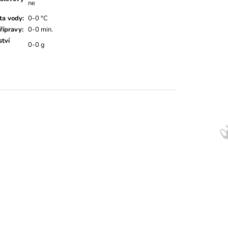
ne
ta vody
:
0-0 °C
řípravy
:
0-0 min.
tví
0-0 g