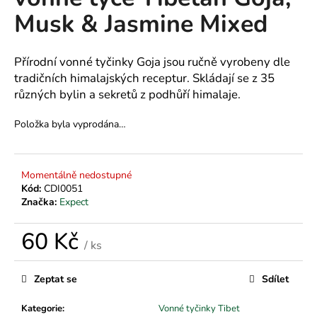
je
a
Musk & Jasmine Mixed
0,0
z
j
5
í
hvězdiček.
Přírodní vonné tyčinky Goja jsou ručně vyrobeny dle
t
tradičních himalajských receptur. Skládají se z 35
?
různých bylin a sekretů z podhůří himalaje.
Položka byla vyprodána…
HLEDAT
Momentálně nedostupné
Kód:
CDI0051
Značka:
Expect
D
60 Kč
o
/ ks
p
Měrná
o
cena:
Zeptat se
Sdílet
r
u
Kategorie
:
Vonné tyčinky Tibet