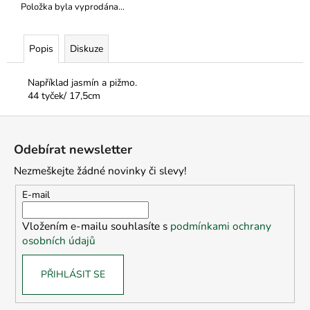
č
Položka byla vyprodána…
u
j
e
Popis
Diskuze
m
e
Například jasmín a pižmo.
44 tyček/ 17,5cm
Z
á
Odebírat newsletter
p
Nezmeškejte žádné novinky či slevy!
a
t
E-mail
í
Vložením e-mailu souhlasíte s
podmínkami ochrany
osobních údajů
PŘIHLÁSIT SE