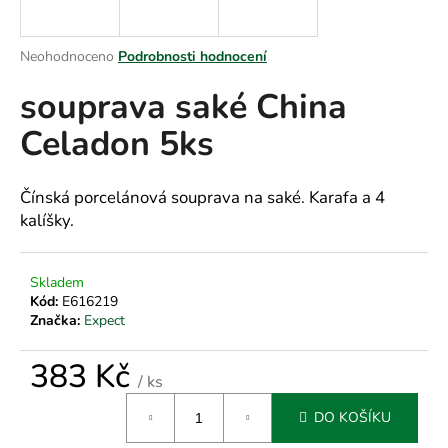
a
j
Průměrné
Neohodnoceno
Podrobnosti hodnocení
í
hodnocení
souprava saké China
produktu
t
je
?
Celadon 5ks
0,0
z
5
hvězdiček.
Čínská porcelánová souprava na saké. Karafa a 4
kalíšky.
HLEDAT
Skladem
Kód:
E616219
D
Značka:
Expect
o
p
383 Kč
/ ks
o
Měrná
r
DO KOŠÍKU
cena:
u