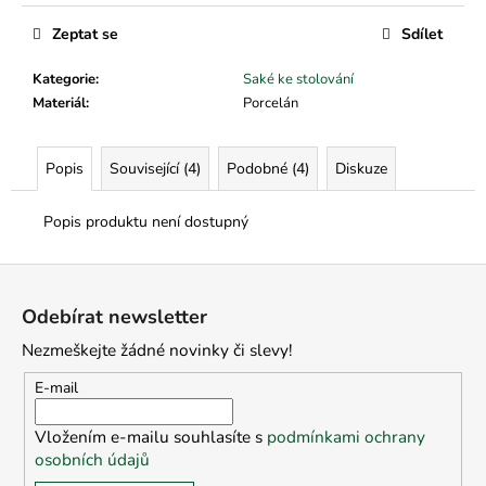
č
u
Zeptat se
Sdílet
j
e
Kategorie
:
Saké ke stolování
m
Materiál
:
Porcelán
e
Popis
Související (4)
Podobné (4)
Diskuze
Popis produktu není dostupný
Z
á
Odebírat newsletter
p
Nezmeškejte žádné novinky či slevy!
a
t
E-mail
í
Vložením e-mailu souhlasíte s
podmínkami ochrany
osobních údajů