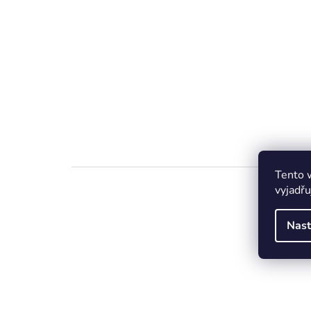
Tento 
vyjadřu
Nast