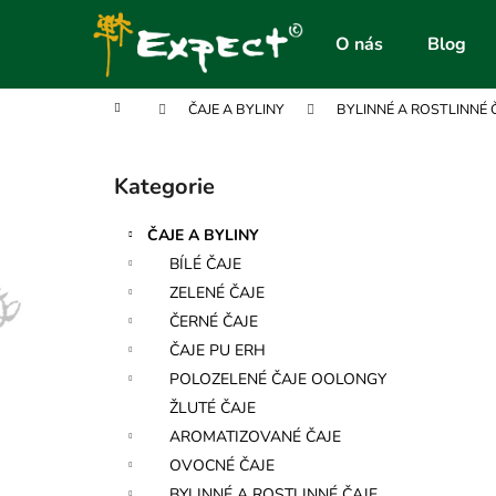
K
Přejít
na
o
O nás
Blog
obsah
Zpět
Zpět
š
do
do
í
Domů
ČAJE A BYLINY
BYLINNÉ A ROSTLINNÉ 
obchodu
obchodu
k
P
o
Kategorie
Přeskočit
s
kategorie
t
ČAJE A BYLINY
r
BÍLÉ ČAJE
a
ZELENÉ ČAJE
n
ČERNÉ ČAJE
n
ČAJE PU ERH
í
POLOZELENÉ ČAJE OOLONGY
p
ŽLUTÉ ČAJE
a
AROMATIZOVANÉ ČAJE
n
OVOCNÉ ČAJE
e
BYLINNÉ A ROSTLINNÉ ČAJE