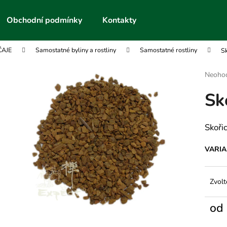
Obchodní podmínky
Kontakty
ČAJE
Samostatné byliny a rostliny
Samostatné rostliny
Sk
Co potřebujete najít?
Průmě
Neoho
hodnoc
Sk
produk
HLEDAT
je
0,0
z
Skoři
5
Doporučujeme
hvězdič
VARI
Zvolt
od
Měrn