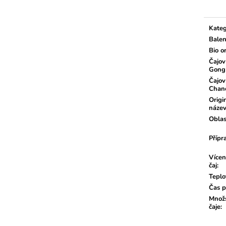
cena:
Kateg
Balen
Bio o
Čajov
Gong
Čajov
Chan
Origi
náze
Oblas
Přípr
Vícen
čaj
:
Teplo
Čas p
Množs
čaje
: