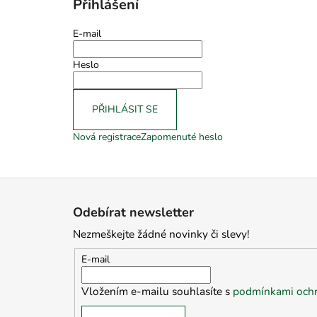
Přihlášení
E-mail
Heslo
PŘIHLÁSIT SE
Nová registrace
Zapomenuté heslo
Z
á
Odebírat newsletter
p
Nezmeškejte žádné novinky či slevy!
a
t
E-mail
í
Vložením e-mailu souhlasíte s
podmínkami ochr