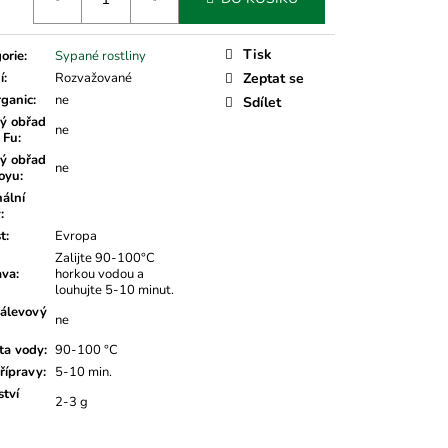
Tisk
orie
:
Sypané rostliny
í
:
Rozvažované
Zeptat se
rganic
:
ne
Sdílet
ý obřad
ne
 Fu
:
ý obřad
ne
oyu
:
nální
v
:
t
:
Evropa
Zalijte 90-100°C
ava
:
horkou vodou a
louhujte 5-10 minut.
álevový
ne
ta vody
:
90-100 °C
řípravy
:
5-10 min.
tví
2-3 g