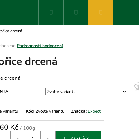
Hledat
Přihlášení
Nákupní
ořice drcená
košík
rné
dnoceno
Podrobnosti hodnocení
ení
ořice drcená
tu
ce drcená.
ek.
ANTA
e variantu
Kód:
Zvolte variantu
Značka:
Expect
60 Kč
/ 100g
á
DO KOŠÍKU