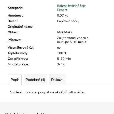
č
u
Balené bylinné čaje
Kategorie
:
Expect
j
Hmotnost
:
0.07 kg
e
Balení
:
Papírové sáčky
m
Originální název
:
e
Oblast
:
Jižní Afrika
Zalijte vroucí vodou a
Příprava
:
louhujte 5-10 minut.
Vícenálevový čaj
:
ne
Teplota vody
:
100 °C
Čas přípravy
:
5-10 min.
Množství čaje
:
3-4 g
Popis
Podobné (4)
Diskuze
Složení : rooibos, poupata a okvětní lístky růže.
Z
á