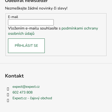
Odebírat newsletter
p
Nezmeškejte žádné novinky či slevy!
a
t
E-mail
í
Vložením e-mailu souhlasíte s
podmínkami ochrany
osobních údajů
PŘIHLÁSIT SE
Kontakt
expect
@
expect.cz
602 473 808
Expect.cz - čajový obchod