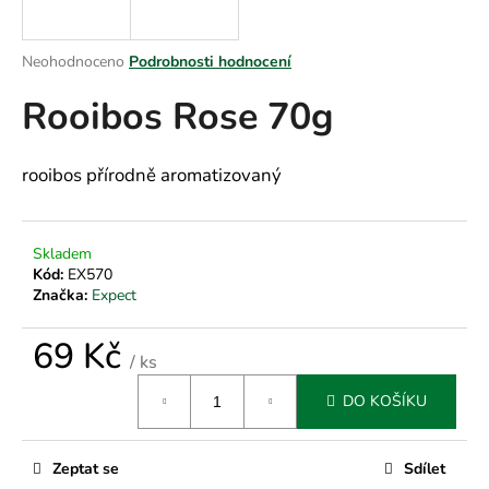
a
j
Průměrné
Neohodnoceno
Podrobnosti hodnocení
í
hodnocení
Rooibos Rose 70g
produktu
t
je
?
0,0
z
rooibos přírodně aromatizovaný
5
hvězdiček.
HLEDAT
Skladem
Kód:
EX570
Značka:
Expect
69 Kč
D
/ ks
o
Měrná
p
DO KOŠÍKU
cena:
o
r
u
Zeptat se
Sdílet