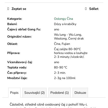
č
u
Zeptat se
Sdílet
j
e
Kategorie
:
Oolongy Čína
m
Balení
:
Dózy a krabičky
e
Čajový obřad Gong Fu
:
ano
Wu lung - Wu Long,
Originální název
:
Woolong, Černý drak
Oblast
:
Čína, Fujian
Čaj zalijte 80-90°C
Příprava
:
horkou vodou a louhujte
2-3 minuty /vícekrát/.
Vícenálevový čaj
:
ano
Teplota vody
:
80-90 °C
Čas přípravy
:
2-3 min.
Množství čaje
:
2-3g na 100ml
Popis
Související (2)
Podobné (1)
Diskuze
Částečně, středně silně oxidovaný čaj z pohoří Wu-i,