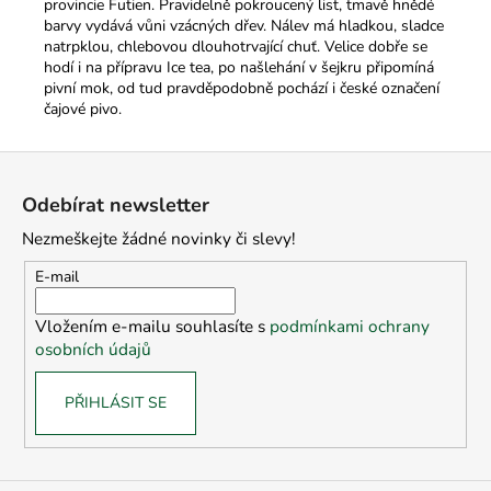
provincie Futien. Pravidelně pokroucený list, tmavě hnědé
barvy vydává vůni vzácných dřev. Nálev má hladkou, sladce
natrpklou, chlebovou dlouhotrvající chuť. Velice dobře se
hodí i na přípravu Ice tea, po našlehání v šejkru připomíná
pivní mok, od tud pravděpodobně pochází i české označení
čajové pivo.
Z
á
Odebírat newsletter
p
Nezmeškejte žádné novinky či slevy!
a
t
E-mail
í
Vložením e-mailu souhlasíte s
podmínkami ochrany
osobních údajů
PŘIHLÁSIT SE