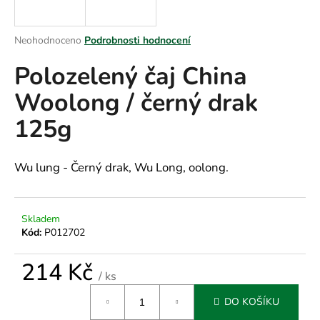
a
j
Průměrné
Neohodnoceno
Podrobnosti hodnocení
í
hodnocení
Polozelený čaj China
produktu
t
je
?
Woolong / černý drak
0,0
z
125g
5
hvězdiček.
HLEDAT
Wu lung - Černý drak, Wu Long, oolong.
Skladem
D
Kód:
P012702
o
p
214 Kč
o
/ ks
r
Měrná
DO KOŠÍKU
u
cena: