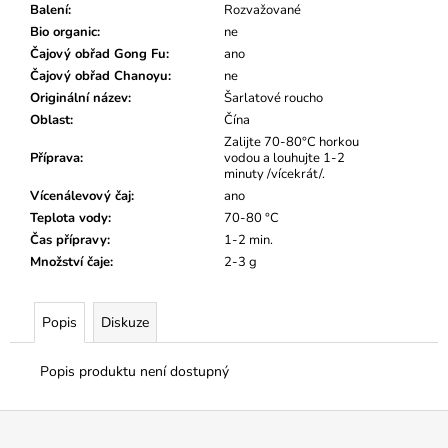
č
Balení
:
Rozvažované
u
Bio organic
:
ne
j
Čajový obřad Gong Fu
:
ano
e
Čajový obřad Chanoyu
:
ne
m
Originální název
:
Šarlatové roucho
e
Oblast
:
Čína
Zalijte 70-80°C horkou
Příprava
:
vodou a louhujte 1-2
minuty /vícekrát/.
Vícenálevový čaj
:
ano
Teplota vody
:
70-80 °C
Čas přípravy
:
1-2 min.
Množství čaje
:
2-3 g
Popis
Diskuze
Popis produktu není dostupný
Z