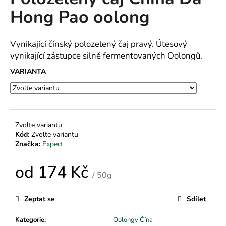
je
a
Hong Pao oolong
0,0
z
j
5
í
hvězdiček.
Vynikající čínský polozelený čaj pravý. Útesový
t
vynikající zástupce silně fermentovaných Oolongů.
?
VARIANTA
HLEDAT
Zvolte variantu
Kód:
Zvolte variantu
Značka:
Expect
D
od
174 Kč
o
/ 50g
p
Měrná
o
cena:
Zeptat se
Sdílet
r
u
Kategorie
:
Oolongy Čína