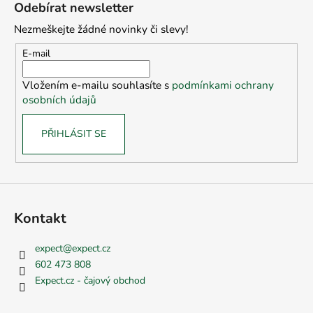
á
Odebírat newsletter
p
Nezmeškejte žádné novinky či slevy!
a
t
E-mail
í
Vložením e-mailu souhlasíte s
podmínkami ochrany
osobních údajů
PŘIHLÁSIT SE
Kontakt
expect
@
expect.cz
602 473 808
Expect.cz - čajový obchod