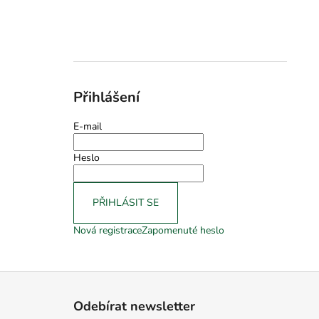
Přihlášení
E-mail
Heslo
PŘIHLÁSIT SE
Nová registrace
Zapomenuté heslo
Z
á
Odebírat newsletter
p