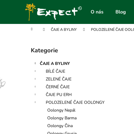
K
Přejít
na
o
O nás
Blog
obsah
Zpět
Zpět
š
do
do
í
Domů
ČAJE A BYLINY
POLOZELENÉ ČAJE OO
obchodu
obchodu
k
P
o
Kategorie
Přeskočit
s
kategorie
t
ČAJE A BYLINY
r
BÍLÉ ČAJE
a
ZELENÉ ČAJE
n
ČERNÉ ČAJE
n
ČAJE PU ERH
í
POLOZELENÉ ČAJE OOLONGY
p
Oolongy Nepál
a
Oolongy Barma
n
Oolongy Čína
e
Oolongy Grusia