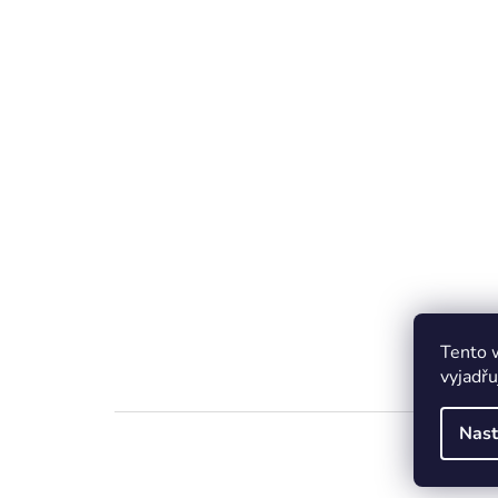
Tento 
vyjadřu
Nast