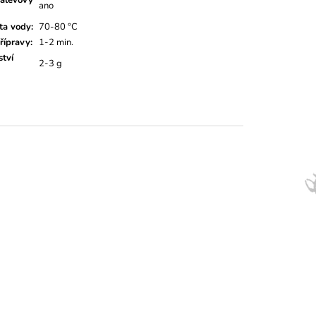
ano
ta vody
:
70-80 °C
řípravy
:
1-2 min.
tví
2-3 g