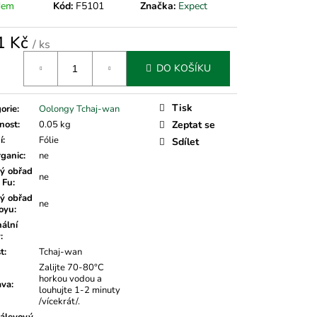
dem
Kód:
F5101
Značka:
Expect
1 Kč
/ ks
á
DO KOŠÍKU
Tisk
orie
:
Oolongy Tchaj-wan
nost
:
0.05 kg
Zeptat se
í
:
Fólie
Sdílet
rganic
:
ne
ý obřad
ne
 Fu
:
ý obřad
ne
oyu
:
nální
v
:
t
:
Tchaj-wan
Zalijte 70-80°C
horkou vodou a
ava
:
louhujte 1-2 minuty
/vícekrát/.
álevový