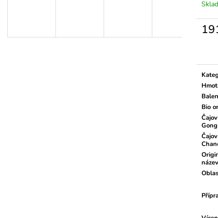
Skla
19
Měrn
cena:
Kateg
Hmot
Balen
Bio o
Čajov
Gong
Čajov
Chan
Origi
náze
Oblas
Přípr
Vícen