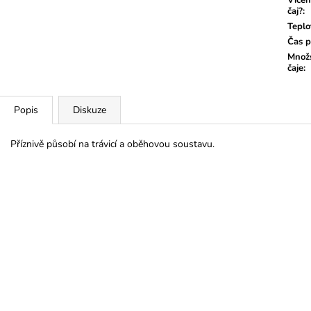
čaj?
:
Teplo
Čas p
Množs
čaje
:
Popis
Diskuze
Příznivě působí na trávicí a oběhovou soustavu.