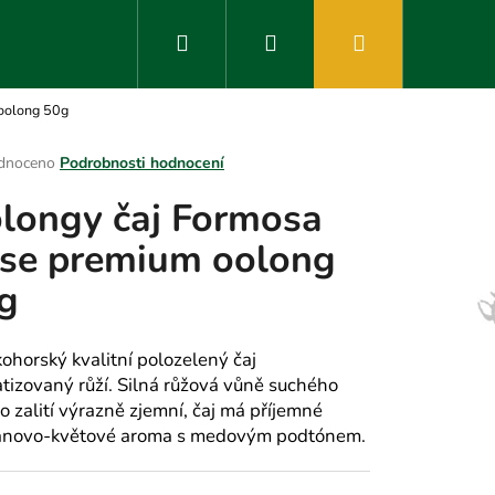
Hledat
Přihlášení
Nákupní
oolong 50g
košík
rné
dnoceno
Podrobnosti hodnocení
ení
longy čaj Formosa
tu
se premium oolong
g
ek.
ohorský kvalitní polozelený čaj
tizovaný růží. Silná růžová vůně suchého
o zalití výrazně zjemní, čaj má příjemné
novo-květové aroma s medovým podtónem.