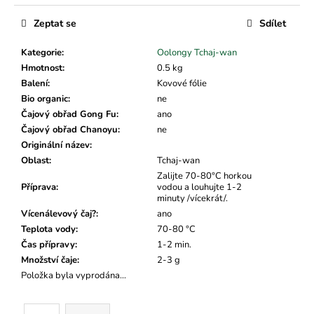
č
Měrná
u
cena:
Zeptat se
Sdílet
j
e
Kategorie
:
Oolongy Tchaj-wan
m
Hmotnost
:
0.5 kg
e
Balení
:
Kovové fólie
Bio organic
:
ne
Čajový obřad Gong Fu
:
ano
Čajový obřad Chanoyu
:
ne
Originální název
:
Oblast
:
Tchaj-wan
Zalijte 70-80°C horkou
Příprava
:
vodou a louhujte 1-2
minuty /vícekrát/.
Vícenálevový čaj?
:
ano
Teplota vody
:
70-80 °C
Čas přípravy
:
1-2 min.
Množství čaje
:
2-3 g
Položka byla vyprodána…