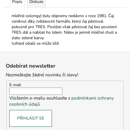
Popis
Diskuze
mléčné oolongy) byly objeveny nedávno v roce 1981. Čaj
vzniknul díky zvědavosti farmáře, který čaj pěstoval
pokusně pro TRES. Posléze však pěstoval čaj bez povolení
TRES dál a nabízel ho lidem. Nálev je jemně mléčné chuti a
zlato zelené barvy.
!vzhled obalů se může lišit
Z
á
Odebírat newsletter
p
Nezmeškejte žádné novinky či slevy!
a
t
E-mail
í
Vložením e-mailu souhlasíte s
podmínkami ochrany
osobních údajů
PŘIHLÁSIT SE