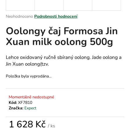
a
j
Průměrné
Neohodnoceno
Podrobnosti hodnocení
í
hodnocení
Oolongy čaj Formosa Jin
produktu
t
je
?
Xuan milk oolong 500g
0,0
z
5
hvězdiček.
Lehce oxidovaný ručně sbíraný oolong. Jade oolong a
Jin Xuan oolong(tzv.
HLEDAT
Položka byla vyprodána…
D
Momentálně nedostupné
o
Kód:
XF7810
p
Značka:
Expect
o
r
1 628 Kč
u
/ ks