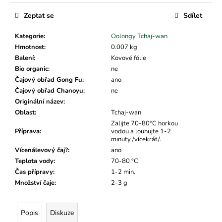
č
u
Zeptat se
Sdílet
j
e
Kategorie
:
Oolongy Tchaj-wan
m
Hmotnost
:
0.007 kg
e
Balení
:
Kovové fólie
Bio organic
:
ne
Čajový obřad Gong Fu
:
ano
Čajový obřad Chanoyu
:
ne
Originální název
:
Oblast
:
Tchaj-wan
Zalijte 70-80°C horkou
Příprava
:
vodou a louhujte 1-2
minuty /vícekrát/.
Vícenálevový čaj?
:
ano
Teplota vody
:
70-80 °C
Čas přípravy
:
1-2 min.
Množství čaje
:
2-3 g
Popis
Diskuze