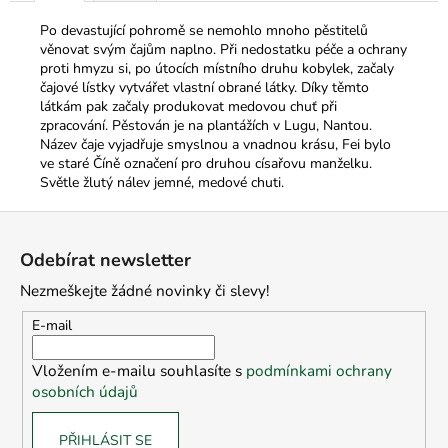
Po devastující pohromě se nemohlo mnoho pěstitelů
věnovat svým čajům naplno. Při nedostatku péče a ochrany
proti hmyzu si, po útocích místního druhu kobylek, začaly
čajové lístky vytvářet vlastní obrané látky. Díky těmto
látkám pak začaly produkovat medovou chuť při
zpracování. Pěstován je na plantážích v Lugu, Nantou.
Název čaje vyjadřuje smyslnou a vnadnou krásu, Fei bylo
ve staré Číně označení pro druhou císařovu manželku.
Světle žlutý nálev jemné, medové chuti.
Z
á
Odebírat newsletter
p
Nezmeškejte žádné novinky či slevy!
a
t
E-mail
í
Vložením e-mailu souhlasíte s
podmínkami ochrany
osobních údajů
PŘIHLÁSIT SE