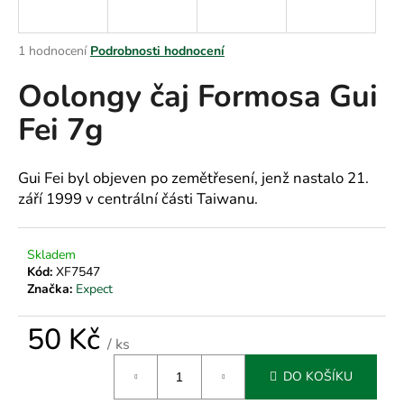
a
j
Průměrné
1 hodnocení
Podrobnosti hodnocení
í
hodnocení
Oolongy čaj Formosa Gui
produktu
t
je
?
Fei 7g
3,0
z
5
hvězdiček.
Gui Fei byl objeven po zemětřesení, jenž nastalo 21.
září 1999 v centrální části Taiwanu.
HLEDAT
Skladem
Kód:
XF7547
D
Značka:
Expect
o
p
50 Kč
/ ks
o
Měrná
r
DO KOŠÍKU
cena:
u