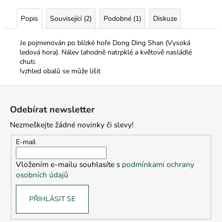
Popis
Související (2)
Podobné (1)
Diskuze
Je pojmenován po blízké hoře Dong Ding Shan (Vysoká
ledová hora). Nálev lahodně natrpklé a květově nasládlé
chuti.
!vzhled obalů se může lišit
Z
á
Odebírat newsletter
p
Nezmeškejte žádné novinky či slevy!
a
t
E-mail
í
Vložením e-mailu souhlasíte s
podmínkami ochrany
osobních údajů
PŘIHLÁSIT SE