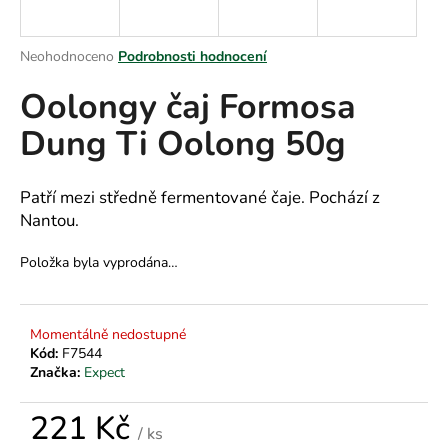
a
j
Průměrné
Neohodnoceno
Podrobnosti hodnocení
í
hodnocení
Oolongy čaj Formosa
produktu
t
je
?
Dung Ti Oolong 50g
0,0
z
5
hvězdiček.
Patří mezi středně fermentované čaje. Pochází z
Nantou.
HLEDAT
Položka byla vyprodána…
D
Momentálně nedostupné
o
Kód:
F7544
p
Značka:
Expect
o
r
221 Kč
u
/ ks