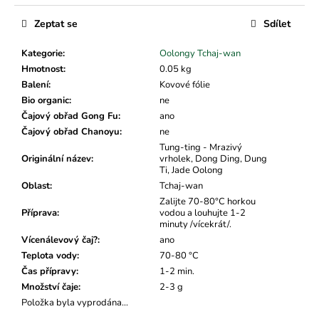
č
Měrná
u
cena:
Zeptat se
Sdílet
j
e
Kategorie
:
Oolongy Tchaj-wan
m
Hmotnost
:
0.05 kg
e
Balení
:
Kovové fólie
Bio organic
:
ne
Čajový obřad Gong Fu
:
ano
Čajový obřad Chanoyu
:
ne
Tung-ting - Mrazivý
Originální název
:
vrholek, Dong Ding, Dung
Ti, Jade Oolong
Oblast
:
Tchaj-wan
Zalijte 70-80°C horkou
Příprava
:
vodou a louhujte 1-2
minuty /vícekrát/.
Vícenálevový čaj?
:
ano
Teplota vody
:
70-80 °C
Čas přípravy
:
1-2 min.
Množství čaje
:
2-3 g
Položka byla vyprodána…