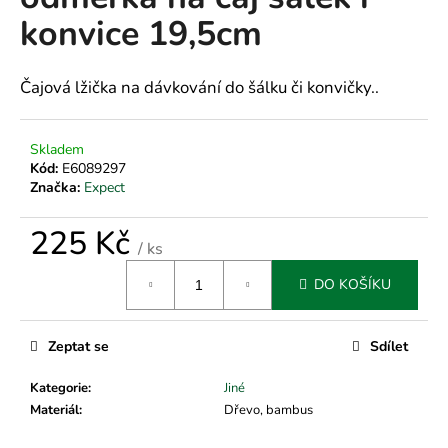
je
a
konvice 19,5cm
0,0
z
j
5
í
hvězdiček.
Čajová lžička na dávkování do šálku či konvičky..
t
?
Skladem
Kód:
E6089297
Značka:
Expect
225 Kč
HLEDAT
/ ks
Měrná
DO KOŠÍKU
cena:
D
o
Zeptat se
Sdílet
p
o
Kategorie
:
Jiné
r
Materiál
:
Dřevo, bambus
u