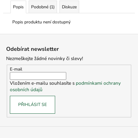
č
u
Popis
Podobné (1)
Diskuze
j
e
Popis produktu není dostupný
m
e
Z
á
Odebírat newsletter
p
Nezmeškejte žádné novinky či slevy!
a
t
E-mail
í
Vložením e-mailu souhlasíte s
podmínkami ochrany
osobních údajů
PŘIHLÁSIT SE