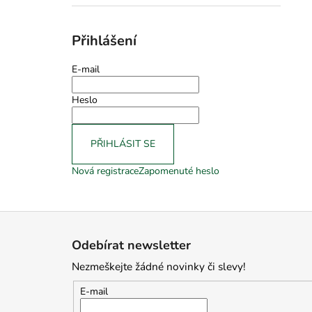
Přihlášení
E-mail
Heslo
PŘIHLÁSIT SE
Nová registrace
Zapomenuté heslo
Z
á
Odebírat newsletter
p
Nezmeškejte žádné novinky či slevy!
a
t
E-mail
í