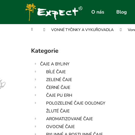
K
Přejít
na
o
O nás
Blog
obsah
Zpět
Zpět
š
do
do
í
Domů
VONNÉ TYČINKY A VYKUŘOVADLA
Vonn
obchodu
obchodu
k
P
o
Kategorie
Přeskočit
s
kategorie
t
ČAJE A BYLINY
r
BÍLÉ ČAJE
a
ZELENÉ ČAJE
n
ČERNÉ ČAJE
n
ČAJE PU ERH
í
POLOZELENÉ ČAJE OOLONGY
p
ŽLUTÉ ČAJE
a
AROMATIZOVANÉ ČAJE
n
OVOCNÉ ČAJE
e
BYLINNÉ A ROSTLINNÉ ČAJE