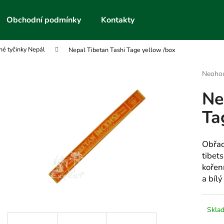
Obchodní podmínky
Kontakty
é tyčinky Nepál
Nepal Tibetan Tashi Tage yellow /box
Co potřebujete najít?
Průmě
Neoho
hodnoc
Ne
produk
HLEDAT
je
Ta
0,0
z
5
Doporučujeme
hvězdič
Obřad
tibet
kořen
a bílý
Skla