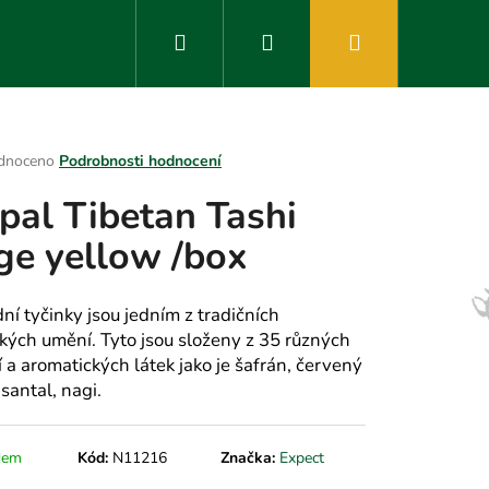
Hledat
Přihlášení
Nákupní
košík
rné
dnoceno
Podrobnosti hodnocení
ení
pal Tibetan Tashi
tu
ge yellow /box
ek.
ní tyčinky jsou jedním z tradičních
ských umění. Tyto jsou složeny z 35 různých
í a aromatických látek jako je šafrán, červený
 santal, nagi.
dem
Kód:
N11216
Značka:
Expect