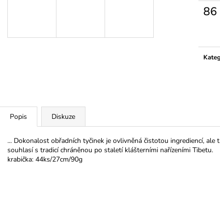
86
Měrn
cena:
Kateg
Popis
Diskuze
... Dokonalost obřadních tyčinek je ovlivněná čistotou ingrediencí, ale 
souhlasí s tradicí chráněnou po staletí klášterními nařízeními Tibetu.
krabička: 44ks/27cm/90g