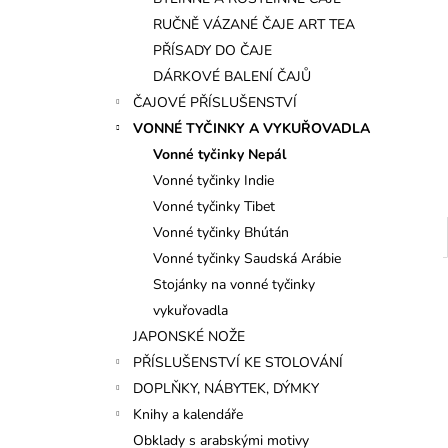
l
RUČNĚ VÁZANÉ ČAJE ART TEA
PŘÍSADY DO ČAJE
DÁRKOVÉ BALENÍ ČAJŮ
ČAJOVÉ PŘÍSLUŠENSTVÍ
VONNÉ TYČINKY A VYKUŘOVADLA
Vonné tyčinky Nepál
Vonné tyčinky Indie
Vonné tyčinky Tibet
Vonné tyčinky Bhútán
Vonné tyčinky Saudská Arábie
Stojánky na vonné tyčinky
vykuřovadla
JAPONSKÉ NOŽE
PŘÍSLUŠENSTVÍ KE STOLOVÁNÍ
DOPLŇKY, NÁBYTEK, DÝMKY
Knihy a kalendáře
Obklady s arabskými motivy