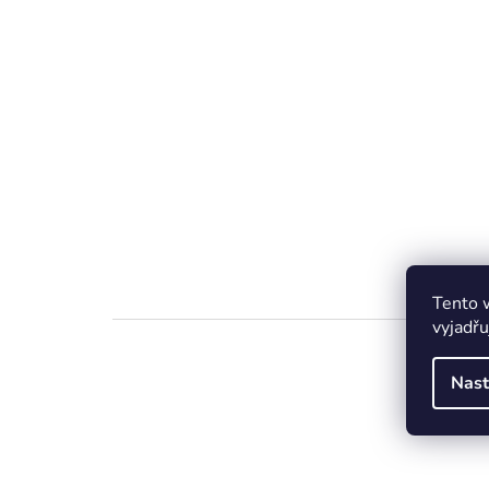
Tento 
vyjadřu
Nast