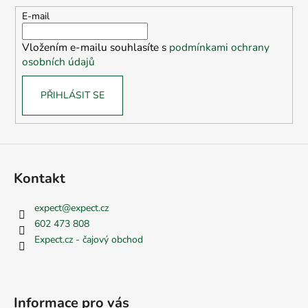
t
E-mail
í
Vložením e-mailu souhlasíte s
podmínkami ochrany
osobních údajů
PŘIHLÁSIT SE
Kontakt
expect
@
expect.cz
602 473 808
Expect.cz - čajový obchod
Informace pro vás