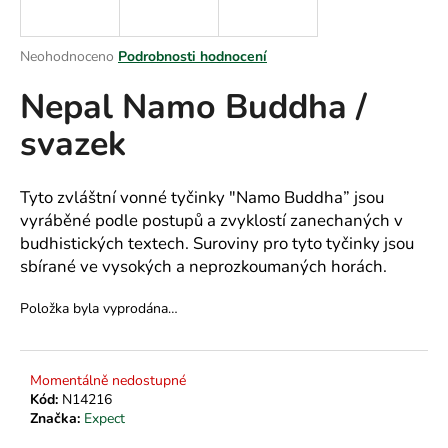
a
j
Průměrné
Neohodnoceno
Podrobnosti hodnocení
í
hodnocení
Nepal Namo Buddha /
produktu
t
je
?
svazek
0,0
z
5
hvězdiček.
Tyto zvláštní vonné tyčinky "Namo Buddha” jsou
vyráběné podle postupů a zvyklostí zanechaných v
HLEDAT
budhistických textech. Suroviny pro tyto tyčinky jsou
sbírané ve vysokých a neprozkoumaných horách.
Položka byla vyprodána…
D
o
p
Momentálně nedostupné
o
Kód:
N14216
r
Značka:
Expect
u