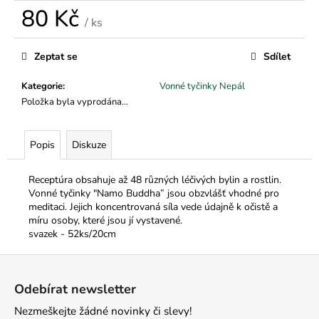
č
80 Kč
u
/ ks
j
Měrná
e
cena:
Zeptat se
Sdílet
m
e
Kategorie
:
Vonné tyčinky Nepál
Položka byla vyprodána…
Popis
Diskuze
Receptúra obsahuje až 48 různých léčivých bylin a rostlin.
Vonné tyčinky "Namo Buddha” jsou obzvlášť vhodné pro
meditaci. Jejich koncentrovaná síla vede údajně k očistě a
míru osoby, které jsou jí vystavené.
svazek - 52ks/20cm
Z
á
Odebírat newsletter
p
Nezmeškejte žádné novinky či slevy!
a