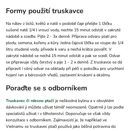
Formy p
oužití
t
ruskavce
Na nálev z listů, květů a natě v podobě čaje přelijte 1 lžičku
sušené natě 1/4 l vroucí vody, nechte 15 minut odstát v zakryté
nádobě a sceďte. Pijte 2 - 3x denně. Příprava odvaru platí pro
plody, semena, kořeny a kůry. Jedna čajová lžička se vsype do 1/4
litru studené vody, přivede k varu a nechá krátce povařit. V
zakryté nádobě se nechá 15 minut odstát a pak se scedí. Odvar
se připravuje vždy čerstvý a pije 1 - 2 x denně. Z truskavce se dá
připravit i silný odvar na obklady při péči o pokožku pro urychlení
hojení ran a bércových vředů, zastavení krvácení a ekzémy.
Poraďte se s odborníkem
Truskavec či rdesno ptačí
je neškodná bylina a v obvyklém
dávkování ji můžete užívat téměř neomezeně. Opatrně ji lze podle
specialistů užívat i v těhotenství. Doporučuje se však vždy
konzultace s odborníkem. Zajímavostí je, že například ve
Vietnamu se truskavec ptačí používá jako běžná potravina do