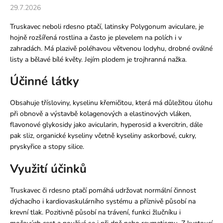
29.7.2026
a
j
Truskavec neboli rdesno ptačí, latinsky Polygonum aviculare, je
í
hojně rozšířená rostlina a často je plevelem na polích i v
zahradách. Má plazivě poléhavou větvenou lodyhu, drobné oválné
t
listy a bělavé bílé květy. Jejím plodem je trojhranná nažka.
?
Účinné látky
Obsahuje třísloviny, kyselinu křemičitou, která má důležitou úlohu
při obnově a výstavbě kolagenových a elastinových vláken,
HLEDAT
flavonové glykosidy jako avicularin, hyperosid a kvercitrin, dále
pak sliz, organické kyseliny včetně kyseliny askorbové, cukry,
pryskyřice a stopy silice.
D
Využití účinků
o
p
o
Truskavec či rdesno ptačí pomáhá udržovat normální činnost
r
dýchacího i kardiovaskulárního systému a příznivě působí na
u
krevní tlak. Pozitivně působí na trávení, funkci žlučníku i