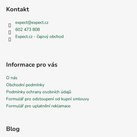
i
s
Kontakt
u
expect
@
expect.cz
602 473 808
Expect.cz - čajový obchod
Informace pro vás
O nás
Obchodní podmínky
Podmínky ochrany osobních údajů
Formulář pro odstoupení od kupní smlouvy
Formulář pro uplatnění reklamace
Blog