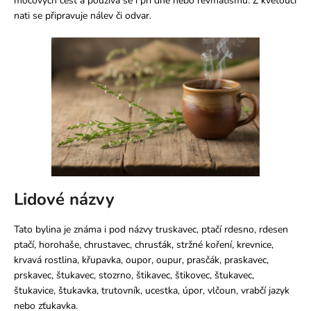
č
močových cest a používá se i při dně nebo revmatismu. Z kvetoucí
u
nati se připravuje nálev či odvar.
j
e
m
e
Lidové názvy
Tato bylina je známa i pod názvy truskavec, ptačí rdesno, rdesen
ptačí, horohaše, chrustavec, chrusťák, stržné koření, krevnice,
krvavá rostlina, křupavka, oupor, oupur, prasčák, praskavec,
prskavec, štukavec, stozrno, štikavec, štikovec, štukavec,
štukavice, štukavka, trutovník, ucestka, úpor, vlčoun, vrabčí jazyk
nebo zťukavka.