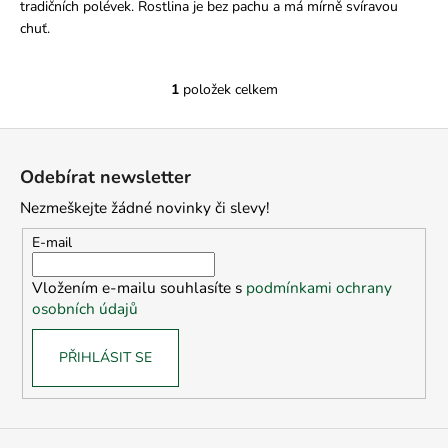
tradičních polévek. Rostlina je bez pachu a má mírně svíravou
chuť.
1
položek celkem
O
v
Z
l
á
á
Odebírat newsletter
d
p
a
Nezmeškejte žádné novinky či slevy!
a
c
t
E-mail
í
í
p
Vložením e-mailu souhlasíte s
podmínkami ochrany
r
osobních údajů
v
k
PŘIHLÁSIT SE
y
v
ý
p