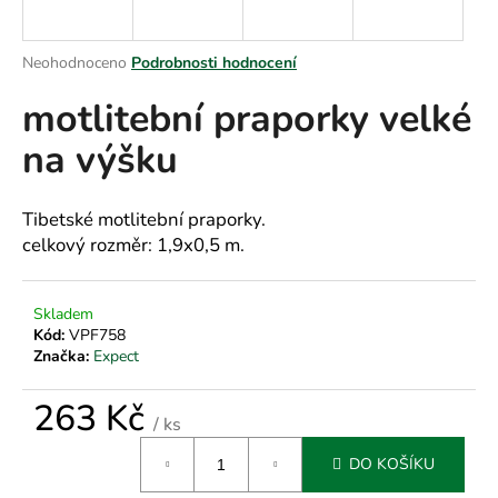
a
j
Průměrné
Neohodnoceno
Podrobnosti hodnocení
í
hodnocení
motlitební praporky velké
produktu
t
je
?
na výšku
0,0
z
5
hvězdiček.
Tibetské motlitební praporky.
celkový rozměr: 1,9x0,5 m.
HLEDAT
Skladem
Kód:
VPF758
D
Značka:
Expect
o
p
263 Kč
/ ks
o
Měrná
r
DO KOŠÍKU
cena:
u