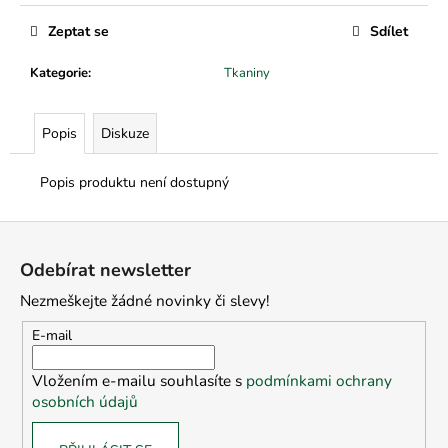
č
u
Zeptat se
Sdílet
j
e
Kategorie
:
Tkaniny
m
e
Popis
Diskuze
Popis produktu není dostupný
Z
á
Odebírat newsletter
p
Nezmeškejte žádné novinky či slevy!
a
t
E-mail
í
Vložením e-mailu souhlasíte s
podmínkami ochrany
osobních údajů