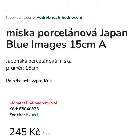
a
j
Průměrné
Neohodnoceno
Podrobnosti hodnocení
í
hodnocení
miska porcelánová Japan
produktu
t
je
?
Blue Images 15cm A
0,0
z
5
hvězdiček.
Japonská porcelánová miska.
průměr: 15cm.
HLEDAT
Položka byla vyprodána…
D
Momentálně nedostupné
o
Kód:
E6040873
p
Značka:
Expect
o
r
245 Kč
u
/ ks