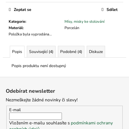
č
Měrná
u
cena:
Zeptat se
Sdílet
j
e
Kategorie
:
Mísy, misky ke stolování
m
Materiál
:
Porcelán
e
Položka byla vyprodána…
Popis
Související (4)
Podobné (4)
Diskuze
Popis produktu není dostupný
Z
á
Odebírat newsletter
p
Nezmeškejte žádné novinky či slevy!
a
t
E-mail
í
Vložením e-mailu souhlasíte s
podmínkami ochrany
osobních údajů