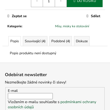
č
DO KOŠÍKU
cena:
u
j
e
Zeptat se
Sdílet
m
Kategorie
:
Mísy, misky ke stolování
e
Popis
Související (4)
Podobné (4)
Diskuze
Popis produktu není dostupný
Z
á
Odebírat newsletter
p
Nezmeškejte žádné novinky či slevy!
a
t
E-mail
í
Vložením e-mailu souhlasíte s
podmínkami ochrany
osobních údajů