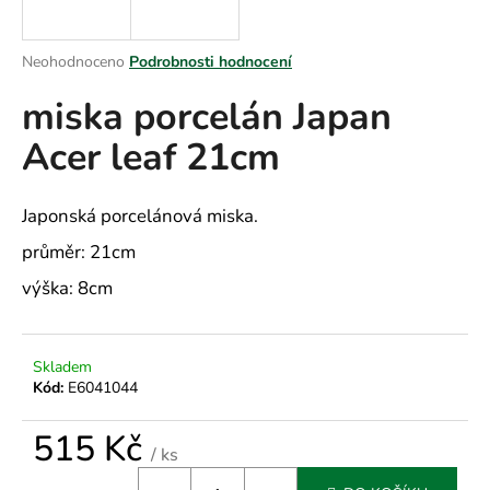
a
j
Průměrné
Neohodnoceno
Podrobnosti hodnocení
í
hodnocení
miska porcelán Japan
produktu
t
je
?
Acer leaf 21cm
0,0
z
5
hvězdiček.
Japonská porcelánová miska.
průměr: 21cm
HLEDAT
výška: 8cm
D
Skladem
o
Kód:
E6041044
p
o
515 Kč
r
/ ks
u
Měrná