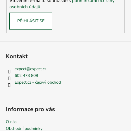
Vložením e-mailu souhlasíte s
podmínkami ochrany
osobních údajů
PŘIHLÁSIT SE
Kontakt
expect
@
expect.cz
602 473 808
Expect.cz - čajový obchod
Informace pro vás
O nás
Obchodní podmínky