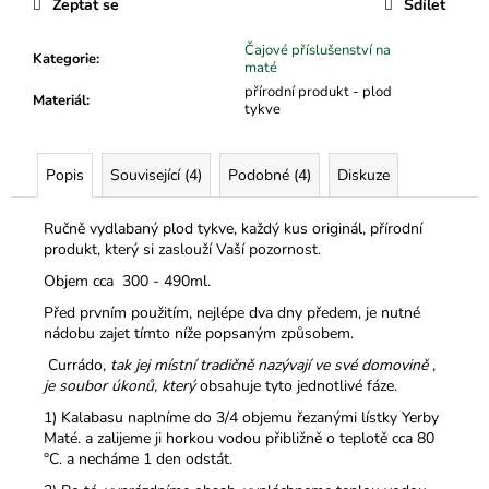
č
Zeptat se
Sdílet
u
j
Čajové příslušenství na
Kategorie
:
maté
e
přírodní produkt - plod
m
Materiál
:
tykve
e
Popis
Související (4)
Podobné (4)
Diskuze
Ručně vydlabaný plod tykve, každý kus originál, přírodní
produkt, který si zaslouží Vaší pozornost.
Objem cca 300 - 490ml.
Před prvním použitím, nejlépe dva dny předem, je nutné
nádobu zajet tímto níže popsaným způsobem.
Currádo,
tak jej místní tradičně nazývají ve své domovině ,
je soubor úkonů, který
obsahuje tyto jednotlivé fáze.
1) Kalabasu naplníme do 3/4 objemu řezanými lístky Yerby
Maté. a zalijeme ji horkou vodou přibližně o teplotě cca 80
°C. a necháme 1 den odstát.