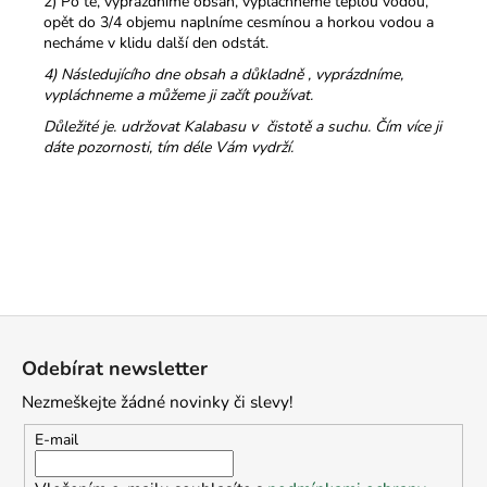
2) Po té, vyprázdníme obsah, vypláchneme teplou vodou,
opět do 3/4 objemu naplníme cesmínou a horkou vodou a
necháme v klidu další den odstát.
4) Následujícího dne obsah a důkladně , vyprázdníme,
vypláchneme a můžeme ji začít používat.
Důležité je. udržovat Kalabasu v čistotě a suchu. Čím více ji
dáte pozornosti, tím déle Vám vydrží.
Z
á
Odebírat newsletter
p
Nezmeškejte žádné novinky či slevy!
a
t
E-mail
í