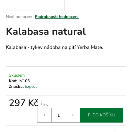
a
j
Průměrné
Neohodnoceno
Podrobnosti hodnocení
í
hodnocení
Kalabasa natural
produktu
t
je
?
0,0
z
Kalabasa - tykev nádoba na pití Yerba Mate.
5
hvězdiček.
HLEDAT
Skladem
Kód:
JV103
Značka:
Expect
D
o
297 Kč
/ ks
p
Měrná
o
DO KOŠÍKU
cena:
r
u