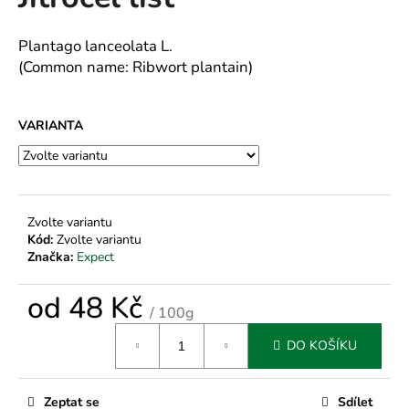
je
a
0,0
z
j
Plantago lanceolata L.
5
(Common name: Ribwort plantain)
í
hvězdiček.
t
?
VARIANTA
HLEDAT
Zvolte variantu
Kód:
Zvolte variantu
Značka:
Expect
D
od
48 Kč
o
/ 100g
p
Měrná
DO KOŠÍKU
o
cena:
r
u
Zeptat se
Sdílet