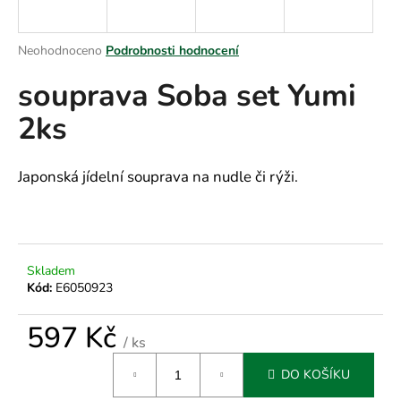
a
j
Průměrné
Neohodnoceno
Podrobnosti hodnocení
í
hodnocení
souprava Soba set Yumi
produktu
t
je
?
2ks
0,0
z
5
hvězdiček.
Japonská jídelní souprava na nudle či rýži.
HLEDAT
Skladem
D
Kód:
E6050923
o
p
597 Kč
o
/ ks
Měrná
r
DO KOŠÍKU
cena:
u