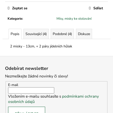
č
u
Zeptat se
Sdílet
j
e
Kategorie
:
Mísy, misky ke stolování
m
e
Popis
Související (4)
Podobné (4)
Diskuze
2 misky - 13cm, + 2 páry jídelních hůlek
Z
á
Odebírat newsletter
p
Nezmeškejte žádné novinky či slevy!
a
t
E-mail
í
Vložením e-mailu souhlasíte s
podmínkami ochrany
osobních údajů