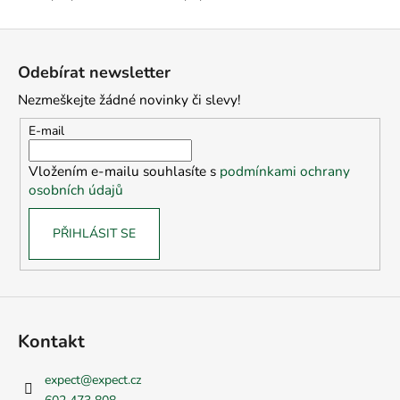
Z
á
Odebírat newsletter
p
Nezmeškejte žádné novinky či slevy!
a
t
E-mail
í
Vložením e-mailu souhlasíte s
podmínkami ochrany
osobních údajů
PŘIHLÁSIT SE
Kontakt
expect
@
expect.cz