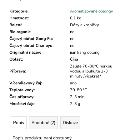
č
u
Kategorie
:
Aromatizované oolongy
j
Hmotnost
:
0.1 kg
e
Balení
:
Dózy a krabičky
m
Bio organic
:
ne
e
Čajový obřad Gong Fu
:
ne
Čajový obřad Chanoyu
:
ne
Originální název
:
jian kang oolong
Oblast
:
Čína
Zalijte 70-80°C horkou
Příprava
:
vodou a louhujte 2-3
minuty /vícekrát/.
Vícenálevový čaj
:
ano
Teplota vody
:
70-80 °C
Čas přípravy
:
2-3 min.
Množství čaje
:
2-3 g
Popis
Podobné (2)
Diskuze
Popis produktu není dostupný