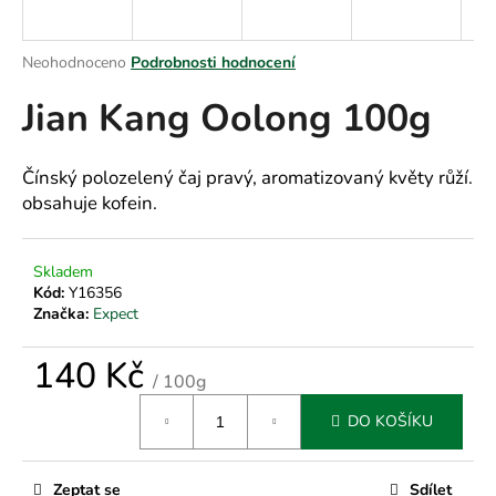
a
j
Průměrné
Neohodnoceno
Podrobnosti hodnocení
í
hodnocení
Jian Kang Oolong 100g
produktu
t
je
?
0,0
z
Čínský polozelený čaj pravý, aromatizovaný květy růží.
5
obsahuje kofein.
hvězdiček.
HLEDAT
Skladem
Kód:
Y16356
Značka:
Expect
D
140 Kč
o
/ 100g
p
Měrná
DO KOŠÍKU
o
cena:
r
u
Zeptat se
Sdílet