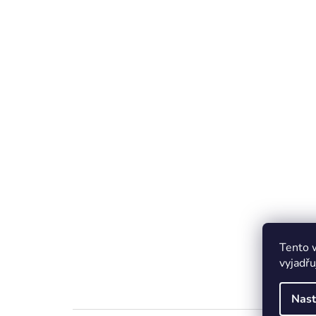
Tento 
vyjadřu
Nast