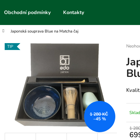
Obchodní podmínky
Kontakty
Japonská souprava Blue na Matcha čaj
Co potřebujete najít?
Průmě
Neoho
TIP
hodnoc
Ja
produk
HLEDAT
je
Bl
0,0
z
5
Doporučujeme
hvězdič
Kvali
Skla
1 280 KČ
–45 %
1 28
69