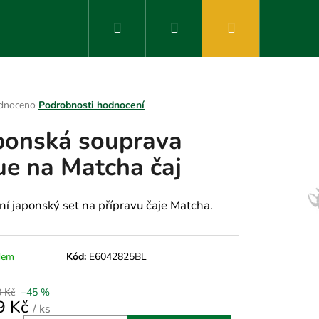
Hledat
Přihlášení
Nákupní
košík
rné
dnoceno
Podrobnosti hodnocení
ení
ponská souprava
tu
ue na Matcha čaj
ek.
tní japonský set na přípravu čaje Matcha.
dem
Kód:
E6042825BL
0 Kč
–45 %
9 Kč
/ ks