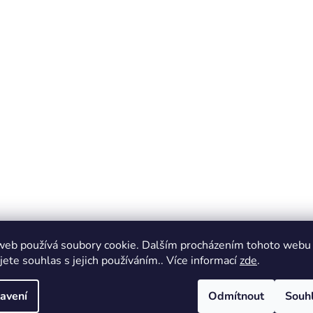
web používá soubory cookie. Dalším procházením tohoto webu
jete souhlas s jejich používáním.. Více informací
zde
.
avení
Odmítnout
Souh