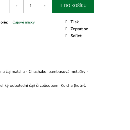
á
DO KOŠÍKU
Tisk
orie
:
Čajové misky
Zeptat se
Sdílet
na čaj matcha - Chashaku, bambusová metličky -
ehký odpolední čaj) či způsobem Koicha (hutný,