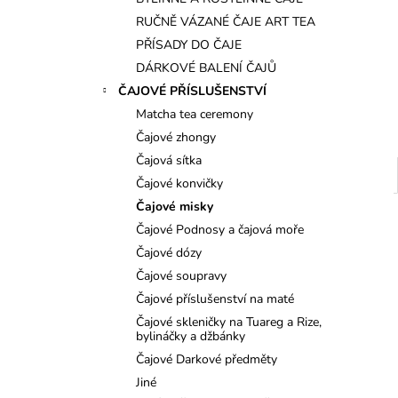
l
RUČNĚ VÁZANÉ ČAJE ART TEA
PŘÍSADY DO ČAJE
DÁRKOVÉ BALENÍ ČAJŮ
ČAJOVÉ PŘÍSLUŠENSTVÍ
Matcha tea ceremony
Čajové zhongy
Čajová sítka
Čajové konvičky
Čajové misky
Čajové Podnosy a čajová moře
Čajové dózy
Čajové soupravy
Čajové příslušenství na maté
Čajové skleničky na Tuareg a Rize,
bylináčky a džbánky
Čajové Darkové předměty
Jiné