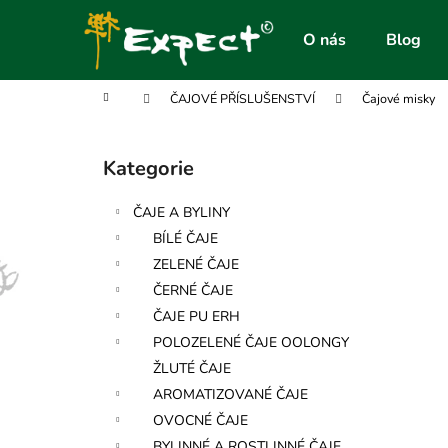
K
Přejít
na
o
O nás
Blog
obsah
Zpět
Zpět
š
do
do
í
Domů
ČAJOVÉ PŘÍSLUŠENSTVÍ
Čajové misky
obchodu
obchodu
k
P
o
Kategorie
Přeskočit
s
kategorie
t
ČAJE A BYLINY
r
BÍLÉ ČAJE
a
ZELENÉ ČAJE
n
ČERNÉ ČAJE
n
ČAJE PU ERH
í
POLOZELENÉ ČAJE OOLONGY
p
ŽLUTÉ ČAJE
a
AROMATIZOVANÉ ČAJE
n
OVOCNÉ ČAJE
e
BYLINNÉ A ROSTLINNÉ ČAJE