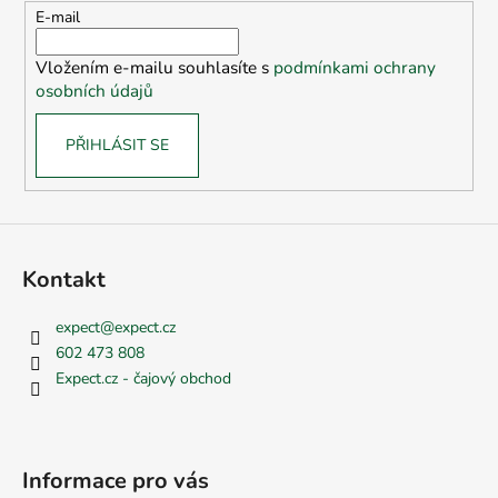
t
E-mail
í
Vložením e-mailu souhlasíte s
podmínkami ochrany
osobních údajů
PŘIHLÁSIT SE
Kontakt
expect
@
expect.cz
602 473 808
Expect.cz - čajový obchod
Informace pro vás