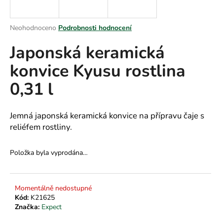
a
j
Průměrné
Neohodnoceno
Podrobnosti hodnocení
í
hodnocení
Japonská keramická
produktu
t
je
?
konvice Kyusu rostlina
0,0
z
0,31 l
5
hvězdiček.
HLEDAT
Jemná japonská keramická konvice na přípravu čaje s
reliéfem rostliny.
Položka byla vyprodána…
D
o
p
o
Momentálně nedostupné
Kód:
K21625
r
Značka:
Expect
u