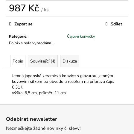
č
987 Kč
u
/ ks
j
Měrná
e
cena:
Zeptat se
Sdílet
m
e
Kategorie
:
Čajové konvičky
Položka byla vyprodána…
Popis
Související (4)
Diskuze
Jemná japonská keramická konvice s glazurou, jemným
kovovým sítkem po obvodu a reliéfem na přípravu čaje.
0,31 l
výška: 6,5 cm, průměr: 11 cm.
Z
á
Odebírat newsletter
p
Nezmeškejte žádné novinky či slevy!
a