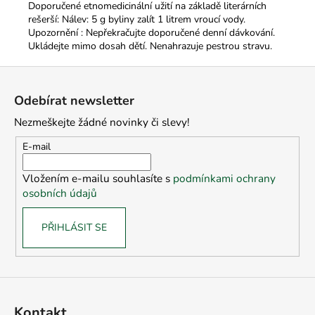
Doporučené etnomedicinální užití na základě literárních
rešerší: Nálev: 5 g byliny zalít 1 litrem vroucí vody.
Upozornění : Nepřekračujte doporučené denní dávkování.
Ukládejte mimo dosah dětí. Nenahrazuje pestrou stravu.
Z
á
Odebírat newsletter
p
Nezmeškejte žádné novinky či slevy!
a
t
E-mail
í
Vložením e-mailu souhlasíte s
podmínkami ochrany
osobních údajů
PŘIHLÁSIT SE
Kontakt