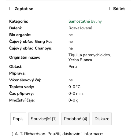
č
u
Zeptat se
Sdílet
j
e
Kategorie
:
Samostatné byliny
m
Balení
:
Rozvažované
e
Bio organic
:
ne
Čajový obřad Gong Fu
:
ne
Čajový obřad Chanoyu
:
ne
Tiquilla paronychioides,
Originální název
:
Yerba Blanca
Oblast
:
Peru
Příprava
:
Vícenálevový čaj
:
ne
Teplota vody
:
0-0 °C
Čas přípravy
:
0-0 min.
Množství čaje
:
0-0 g
Popis
Související (1)
Podobné (4)
Diskuze
) A. T. Richardson. Použití, dávkování, informace: