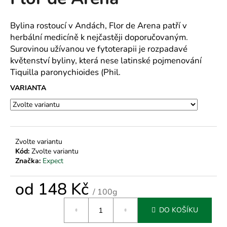
je
a
0,0
z
j
Bylina rostoucí v Andách, Flor de Arena patří v
5
herbální medicíně k nejčastěji doporučovaným.
í
hvězdiček.
Surovinou užívanou ve fytoterapii je rozpadavé
t
květenství byliny, která nese latinské pojmenování
?
Tiquilla paronychioides (Phil.
VARIANTA
HLEDAT
Zvolte variantu
Kód:
Zvolte variantu
D
Značka:
Expect
o
p
od
148 Kč
/ 100g
o
Měrná
r
DO KOŠÍKU
cena:
u