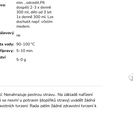
min. , odcedit.Pít
ava
:
dospělí 2-3 x denně
300 ml, děti od 3 let
1x denně 300 ml. Lze
dochutit např. včelím
medem.
álevový
ne
ta vody
:
90-100 °C
řípravy
:
5-10 min.
tví
5-0 g
 Nenahrazuje pestrou stravu.. Na základě nařízení
se nesmí u potravin (doplňků stravy) uvádět žádná
votních tvrzení. Rada zatím žádné zdravotní tvrzení k