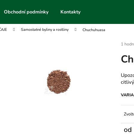
Obchodní podmínky
Kontakty
ČAJE
Samostatné byliny a rostliny
Chuchuhuasa
Co potřebujete najít?
Průmě
1 hodn
hodnoc
Ch
produk
HLEDAT
je
5,0
z
Upozo
5
Doporučujeme
citli
hvězdič
VARI
Zvolt
od