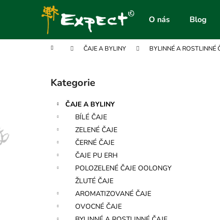
K
Přejít
na
o
O nás
Blog
obsah
Zpět
Zpět
š
do
do
í
Domů
ČAJE A BYLINY
BYLINNÉ A ROSTLINNÉ 
obchodu
obchodu
k
P
o
Kategorie
Přeskočit
s
kategorie
t
ČAJE A BYLINY
r
BÍLÉ ČAJE
a
ZELENÉ ČAJE
n
ČERNÉ ČAJE
n
ČAJE PU ERH
í
POLOZELENÉ ČAJE OOLONGY
p
ŽLUTÉ ČAJE
a
AROMATIZOVANÉ ČAJE
n
OVOCNÉ ČAJE
e
BYLINNÉ A ROSTLINNÉ ČAJE