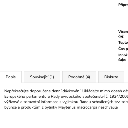
Přípr
Vícen
čaj
:
Teplo
Čas p
Množs
čaje
:
Popis
Související (1)
Podobné (4)
Diskuze
Nepřekračujte doporučené denní dávkování. Ukládejte mimo dosah dětí.
Evropského parlamentu a Rady evropského společenství č. 1924/2006 
výživové a zdravotní informace s vyjímkou Radou schválených tzv. zdra
bylince a produktům z bylinky Maytenus macrocarpa neschválila