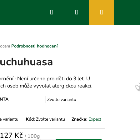
Hledat
Přihlášení
Nákupní
košík
rné
ocení
Podrobnosti hodnocení
ení
uchuhuasa
tu
rnění : Není určeno pro děti do 3 let. U
vých osob může vyvolat alergickou reakci.
ek.
ANTA
e variantu
Kód:
Zvolte variantu
Značka:
Expect
127 Kč
/ 100g