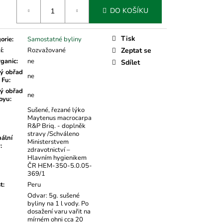
á
DO KOŠÍKU
Tisk
orie
:
Samostatné byliny
í
:
Rozvažované
Zeptat se
rganic
:
ne
Sdílet
ý obřad
ne
 Fu
:
ý obřad
ne
oyu
:
Sušené, řezané lýko
Maytenus macrocarpa
R&P Briq. - doplněk
stravy /Schváleno
nální
Ministerstvem
v
:
zdravotnictví –
Hlavním hygienikem
ČR HEM-350-5.0.05-
369/1
t
:
Peru
Odvar: 5g. sušené
byliny na 1 l vody. Po
dosažení varu vařit na
mírném ohni cca 20