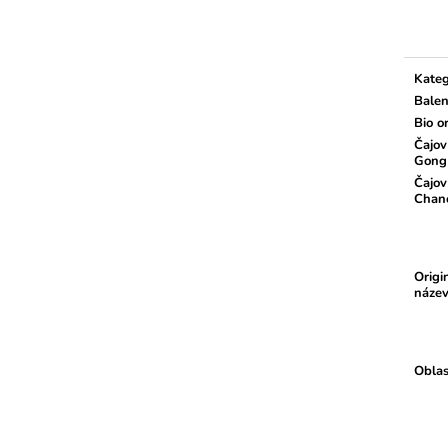
Měrn
cena:
Kateg
Balen
Bio o
Čajov
Gong
Čajov
Chan
Origi
náze
Oblas