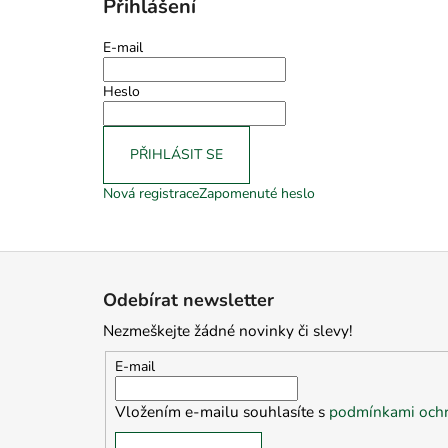
Přihlášení
E-mail
Heslo
PŘIHLÁSIT SE
Nová registrace
Zapomenuté heslo
Z
á
Odebírat newsletter
p
Nezmeškejte žádné novinky či slevy!
a
t
E-mail
í
Vložením e-mailu souhlasíte s
podmínkami ochr