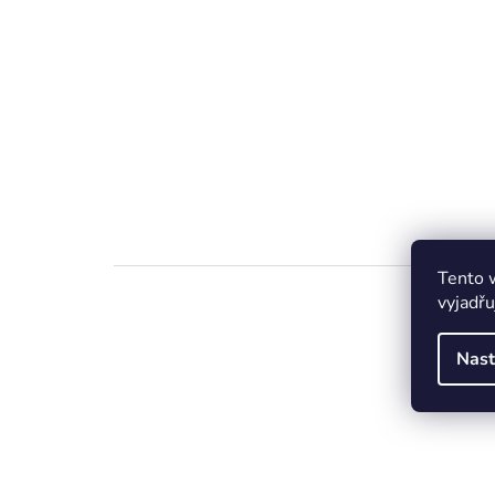
Tento 
vyjadřu
Nast